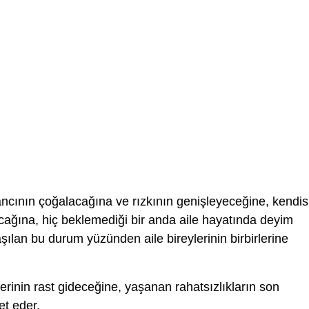
cının çoğalacağına ve rızkının genişleyeceğine, kendis
ağına, hiç beklemediği bir anda aile hayatında deyim
ılan bu durum yüzünden aile bireylerinin birbirlerine
lerinin rast gideceğine, yaşanan rahatsızlıkların son
et eder.