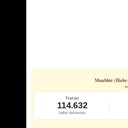
Muabbir (Habr
Toplam
114.632
kalbe dokunuldu