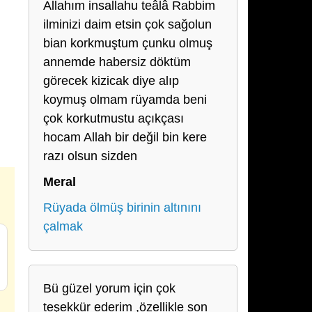
Allahım insallahu teâlâ Rabbim
ilminizi daim etsin çok sağolun
bian korkmuştum çunku olmuş
annemde habersiz döktüm
görecek kizicak diye alıp
koymuş olmam rüyamda beni
çok korkutmustu açıkçası
hocam Allah bir değil bin kere
razı olsun sizden
Meral
Rüyada ölmüş birinin altınını
çalmak
Bü güzel yorum için çok
teşekkür ederim ,özellikle son