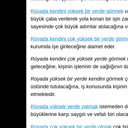
Rüyada kendini yüksek bir yerde görmek
uz
büyük çaba verilerek yola konan bir işin za
sayesinde çok büyük adımlar atılacağına v
Rüyada kendini çok yüksek bir yerde görm
kurumda işe girileceğine alamet eder.
Rüyada kendini çok yüksek yerde görmek
geleceğine, kişinin işlerinin de sağlığının d
Rüyada yüksek bir yerde kendini görmek
ç
üstünde tutulacağına, iş konusunda kişini
etmektedir.
Rüyada yüksek yerde yatmak
istemeden de 
büyüklerine karşı saygılı ve vefalı biri ola
Rüyada çok yüksek bir yerde olmak
çok büy