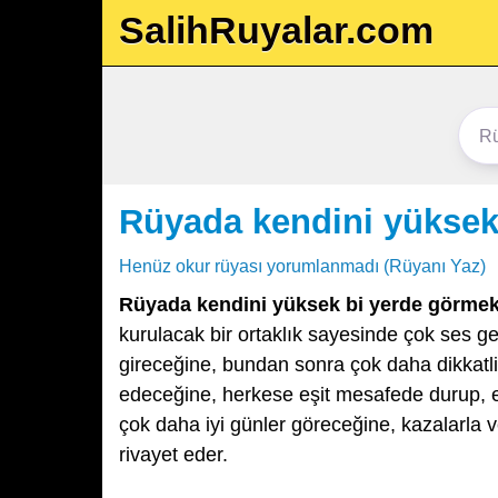
SalihRuyalar.com
Rüyada kendini yüksek
Henüz okur rüyası yorumlanmadı (Rüyanı Yaz)
Rüyada kendini yüksek bi yerde görme
kurulacak bir ortaklık sayesinde çok ses get
gireceğine, bundan sonra çok daha dikkat
edeceğine, herkese eşit mesafede durup, eş
çok daha iyi günler göreceğine, kazalarla
rivayet eder.