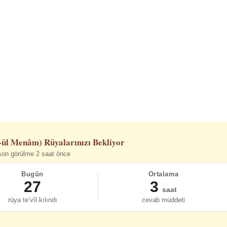
-ül Menâm)
Rüyalarınızı Bekliyor
son görülme 2 saat önce
Bugün
Ortalama
27
3
saat
rüya te’vîl kılındı
cevab müddeti