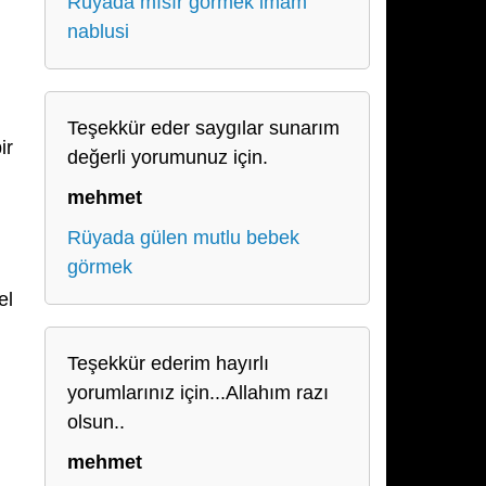
Rüyada mısır görmek imam
nablusi
Teşekkür eder saygılar sunarım
ir
değerli yorumunuz için.
mehmet
Rüyada gülen mutlu bebek
görmek
el
Teşekkür ederim hayırlı
yorumlarınız için...Allahım razı
olsun..
mehmet