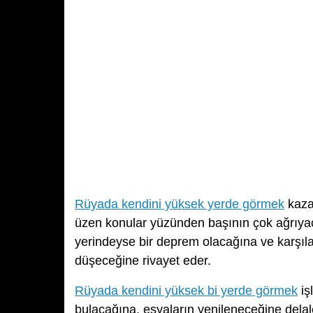
Rüyada kendini yüksek yerde görmek
kazan
üzen konular yüzünden başının çok ağrıyac
yerindeyse bir deprem olacağına ve karşılaş
düşeceğine rivayet eder.
Rüyada kendini yüksek bi yerde görmek
iş
bulacağına, eşyaların yenileneceğine delal