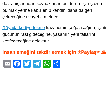
davranışlarından kaynaklanan bu durum için çözüm
bulmak yerine kabullenip kendini daha da geri
çekeceğine rivayet etmektedir.
Rüyada kediye tekme
kazancının çoğalacağına, işinin
gücünün rast gideceğine, yaşamın yeni tatlarını
keşfedeceğine delalettir.
İnsan emeğini takdir etmek için ⭐Paylaş⭐ 🙏
E
F
T
T
W
S
m
a
wi
el
h
h
ail
c
tt
e
at
ar
e
er
gr
s
e
b
a
A
o
m
p