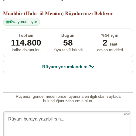
Muabbir (Habr-ül Menâm)
Rüyalarınızı Bekliyor
rüya yorumluyor
Toplam
Bugün
%94 için
114.800
58
2
saat
kalbe dokunuldu
rüya te’vîl kılındı
cevab müddeti
Rüyam yorumlandı mı?
Rüyanızı göndermeden önce rüyanızla en ilgili olan sayfada
bulunduğunuzdan emin olun.
1000