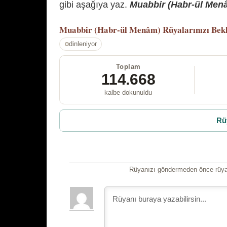
gibi aşağıya yaz.
Muabbir (Habr-ül Menâm
Muabbir (Habr-ül Menâm)
Rüyalarınızı Bek
dinleniyor
Toplam
114.668
kalbe dokunuldu
Rü
Rüyanızı göndermeden önce rüyan