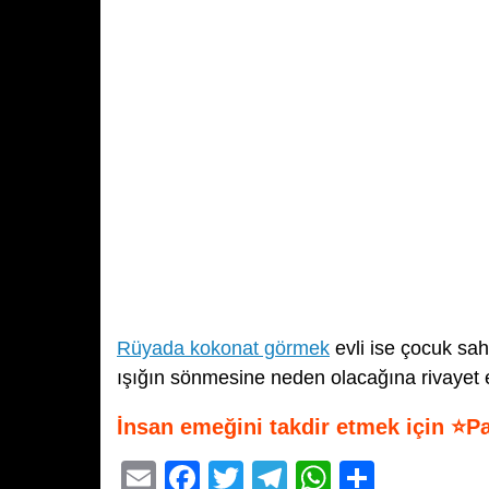
Rüyada kokonat görmek
evli ise çocuk sa
ışığın sönmesine neden olacağına rivayet 
İnsan emeğini takdir etmek için ⭐P
E
F
T
T
W
S