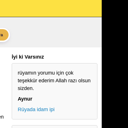
ra
İyi ki Varsınız
rüyamın yorumu için çok
teşekkür ederim Allah razı olsun
sizden.
,
Aynur
Rüyada idam ipi
en