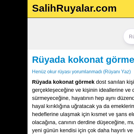
SalihRuyalar.com
Rüyada kokonat görm
Henüz okur rüyası yorumlanmadı (Rüyanı Yaz)
Rüyada kokonat görmek
dost sanılan kiş
gerçekleşeceğine ve kişinin ideallerine ve
sürmeyeceğine, hayatının hep aynı düzend
hayal kırıklığına uğratacak ya da emekleri
hedeflerine ulaşmak için kısmet ve şans e
olacağına, canının derdine düşeceğine, m
yeni günün kendisi için çok daha hayırlı ve 