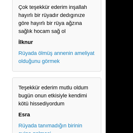
Çok teşekkür ederim inşallah
hayırlı bir rüyadır dedıgınıze
göre hayırlı bir rüya ağzına
sağlık hocam sağ ol
İlknur
Rüyada ölmüş annenin ameliyat
olduğunu görmek
Teşekkür ederim mutlu oldum
bugün onun etkisiyle kendimi
kötü hissediyordum
Esra
Rüyada tanımadığın birinin