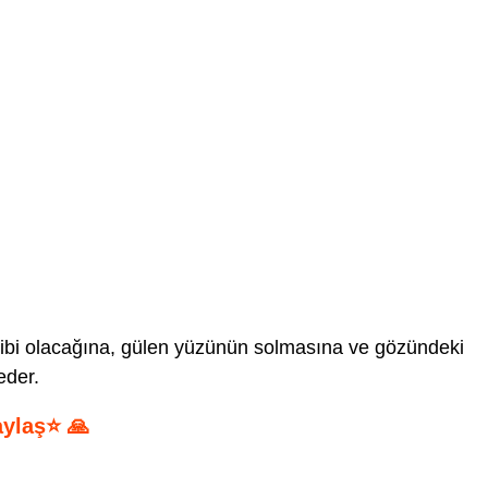
hibi olacağına, gülen yüzünün solmasına ve gözündeki
eder.
aylaş⭐ 🙏