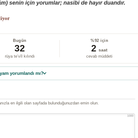
) senin için yorumlar; nasibi de hayır duandır.
liyor
Bugün
%92 için
32
2
saat
rüya te’vîl kılındı
cevab müddeti
yam yorumlandı mı?
ızla en ilgili olan sayfada bulunduğunuzdan emin olun.
1000