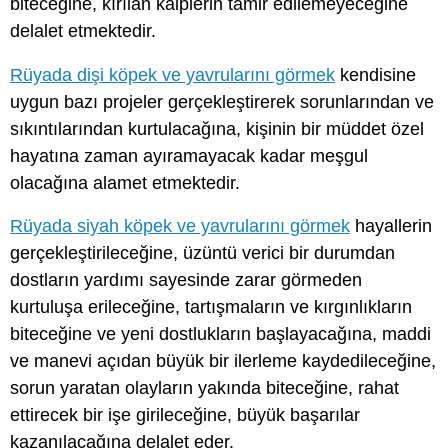
biteceğine, kırılan kalplerin tamir edilemeyeceğine
delalet etmektedir.
Rüyada dişi köpek ve yavrularını görmek
kendisine
uygun bazı projeler gerçekleştirerek sorunlarından ve
sıkıntılarından kurtulacağına, kişinin bir müddet özel
hayatına zaman ayıramayacak kadar meşgul
olacağına alamet etmektedir.
Rüyada siyah köpek ve yavrularını görmek
hayallerin
gerçekleştirileceğine, üzüntü verici bir durumdan
dostların yardımı sayesinde zarar görmeden
kurtuluşa erileceğine, tartışmaların ve kırgınlıkların
biteceğine ve yeni dostlukların başlayacağına, maddi
ve manevi açıdan büyük bir ilerleme kaydedileceğine,
sorun yaratan olayların yakında biteceğine, rahat
ettirecek bir işe girileceğine, büyük başarılar
kazanılacağına delalet eder.