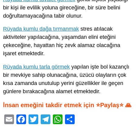
bir kişi ile evlilik yoluna gireceğine, bir süre belini
doğrultamayacağına tabir olunur.
Rüyada kumlu dağa tırmanmak
stres atılacak
aktiviteler yapılacağına, yaşamdan elini eteğini
çekeceğine, hayattan hiç zevk alamaz olacağına
işaret etmektedir.
Rüyada kumlu tarla görmek
yapılan işte bol kazançlı
bir mevkiye sahip olunacağına, üzücü olayların çok
kısa zamanda unutulup yerini güzellikler ile geçen
günlere bırakacağına alamet etmektedir.
İnsan emeğini takdir etmek için ⭐Paylaş⭐ 🙏
E
F
T
T
W
S
m
a
wi
el
h
h