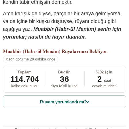
kendin tabir etmişsin demektir.
Ama karışık geldiyse, parçalar bir araya gelmiyorsa,
ya da içine bir kuşku düştüyse, rüyanı olduğu gibi
aşağıya yaz.
Muabbir (Habr-ül Menâm) senin için
yorumlar; nasibi de hayır duandır.
Muabbir (Habr-ül Menâm)
Rüyalarınızı Bekliyor
son görülme 29 dakika önce
Toplam
Bugün
%92 için
114.704
36
2
saat
kalbe dokunuldu
rüya te’vîl kılındı
cevab müddeti
Rüyam yorumlandı mı?