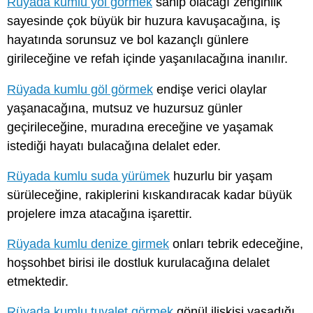
Rüyada kumlu yol görmek
sahip olacağı zenginlik
sayesinde çok büyük bir huzura kavuşacağına, iş
hayatında sorunsuz ve bol kazançlı günlere
girileceğine ve refah içinde yaşanılacağına inanılır.
Rüyada kumlu göl görmek
endişe verici olaylar
yaşanacağına, mutsuz ve huzursuz günler
geçirileceğine, muradına ereceğine ve yaşamak
istediği hayatı bulacağına delalet eder.
Rüyada kumlu suda yürümek
huzurlu bir yaşam
sürüleceğine, rakiplerini kıskandıracak kadar büyük
projelere imza atacağına işarettir.
Rüyada kumlu denize girmek
onları tebrik edeceğine,
hoşsohbet birisi ile dostluk kurulacağına delalet
etmektedir.
Rüyada kumlu tuvalet görmek
gönül ilişkisi yaşadığı