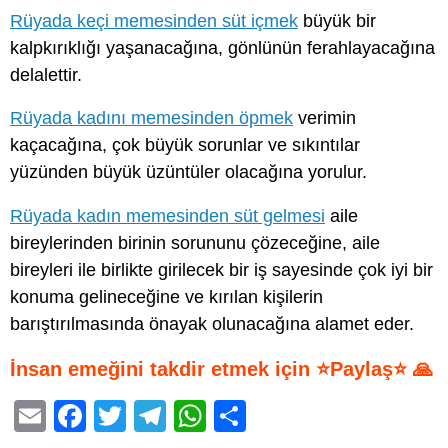
Rüyada keçi memesinden süt içmek
büyük bir
kalpkırıklığı yaşanacağına, gönlünün ferahlayacağına
delalettir.
Rüyada kadını memesinden öpmek
verimin
kaçacağına, çok büyük sorunlar ve sıkıntılar
yüzünden büyük üzüntüler olacağına yorulur.
Rüyada kadın memesinden süt gelmesi
aile
bireylerinden birinin sorununu çözeceğine, aile
bireyleri ile birlikte girilecek bir iş sayesinde çok iyi bir
konuma gelineceğine ve kırılan kişilerin
barıştırılmasında önayak olunacağına alamet eder.
İnsan emeğini takdir etmek için ⭐Paylaş⭐ 🙏
E
F
T
T
W
S
m
a
wi
el
h
h