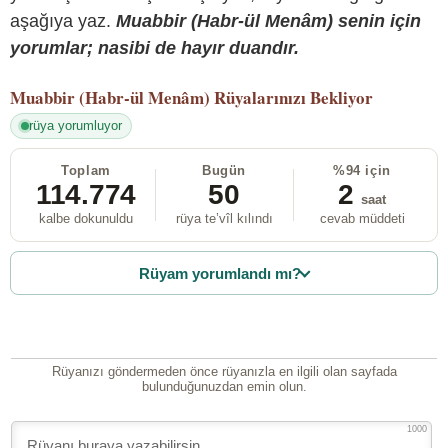
aşağıya yaz.
Muabbir (Habr-ül Menâm) senin için
yorumlar; nasibi de hayır duandır.
Muabbir (Habr-ül Menâm)
Rüyalarınızı Bekliyor
rüya yorumluyor
Toplam
Bugün
%94 için
114.774
50
2
saat
kalbe dokunuldu
rüya te’vîl kılındı
cevab müddeti
Rüyam yorumlandı mı?
Rüyanızı göndermeden önce rüyanızla en ilgili olan sayfada
bulunduğunuzdan emin olun.
1000