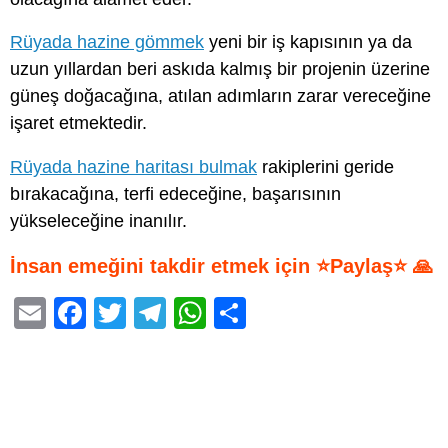
Rüyada hazine gömmek
yeni bir iş kapısının ya da
uzun yıllardan beri askıda kalmış bir projenin üzerine
güneş doğacağına, atılan adımların zarar vereceğine
işaret etmektedir.
Rüyada hazine haritası bulmak
rakiplerini geride
bırakacağına, terfi edeceğine, başarısının
yükseleceğine inanılır.
İnsan emeğini takdir etmek için ⭐Paylaş⭐ 🙏
E
F
T
T
W
S
m
a
wi
el
h
h
ail
c
tt
e
at
ar
e
er
gr
s
e
b
a
A