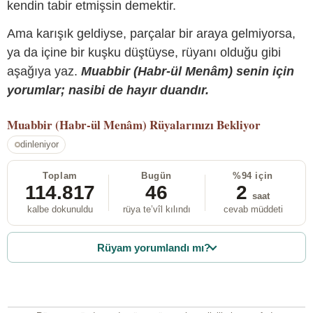
kendin tabir etmişsin demektir.
Ama karışık geldiyse, parçalar bir araya gelmiyorsa,
ya da içine bir kuşku düştüyse, rüyanı olduğu gibi
aşağıya yaz.
Muabbir (Habr-ül Menâm) senin için
yorumlar; nasibi de hayır duandır.
Muabbir (Habr-ül Menâm)
Rüyalarınızı Bekliyor
dinleniyor
Toplam
Bugün
%94 için
114.817
46
2
saat
kalbe dokunuldu
rüya te’vîl kılındı
cevab müddeti
Rüyam yorumlandı mı?