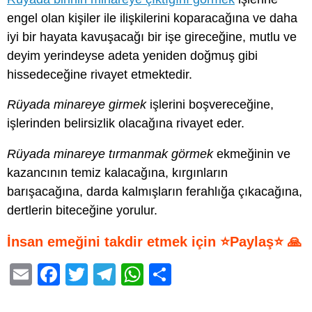
engel olan kişiler ile ilişkilerini koparacağına ve daha
iyi bir hayata kavuşacağı bir işe gireceğine, mutlu ve
deyim yerindeyse adeta yeniden doğmuş gibi
hissedeceğine rivayet etmektedir.
Rüyada minareye girmek
işlerini boşvereceğine,
işlerinden belirsizlik olacağına rivayet eder.
Rüyada minareye tırmanmak görmek
ekmeğinin ve
kazancının temiz kalacağına, kırgınların
barışacağına, darda kalmışların ferahlığa çıkacağına,
dertlerin biteceğine yorulur.
İnsan emeğini takdir etmek için ⭐Paylaş⭐ 🙏
E
F
T
T
W
S
m
a
wi
el
h
h