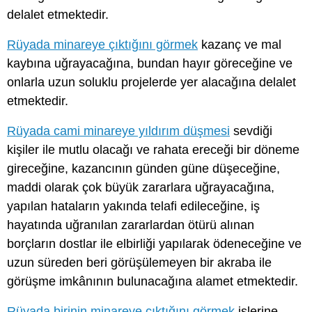
delalet etmektedir.
Rüyada minareye çıktığını görmek
kazanç ve mal
kaybına uğrayacağına, bundan hayır göreceğine ve
onlarla uzun soluklu projelerde yer alacağına delalet
etmektedir.
Rüyada cami minareye yıldırım düşmesi
sevdiği
kişiler ile mutlu olacağı ve rahata ereceği bir döneme
gireceğine, kazancının günden güne düşeceğine,
maddi olarak çok büyük zararlara uğrayacağına,
yapılan hataların yakında telafi edileceğine, iş
hayatında uğranılan zararlardan ötürü alınan
borçların dostlar ile elbirliği yapılarak ödeneceğine ve
uzun süreden beri görüşülemeyen bir akraba ile
görüşme imkânının bulunacağına alamet etmektedir.
Rüyada birinin minareye çıktığını görmek
işlerine