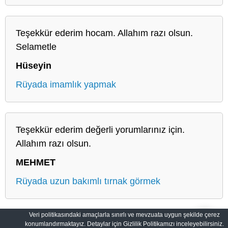
Teşekkür ederim hocam. Allahım razı olsun.
Selametle
Hüseyin
Rüyada imamlık yapmak
Teşekkür ederim değerli yorumlarınız için.
Allahım razı olsun.
MEHMET
Rüyada uzun bakımlı tırnak görmek
Veri politikasındaki amaçlarla sınırlı ve mevzuata uygun şekilde çerez
konumlandırmaktayız. Detaylar için Gizlilik Politikamızı inceleyebilirsiniz.
Salih Rüyalar: Rüyaların Derin Manası
Gizlilik Politikası