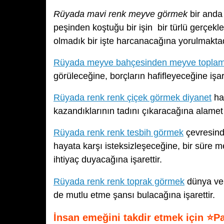
Rüyada mavi renk meyve görmek
bir anda 
peşinden koştuğu bir işin bir türlü gerçe
olmadık bir işte harcanacağına yorulmaktad
Rüyada meyve bahçesinden meyve topla
görüleceğine, borçların hafifleyeceğine işar
Rüyada renk renk çiçek görmek diyanet
ha
kazandıklarının tadını çıkaracağına alamet
Rüyada renk renk tesbih görmek
çevresinde
hayata karşı isteksizleşeceğine, bir süre
ihtiyaç duyacağına işarettir.
Rüyada renk renk toprak görmek
dünya ve a
de mutlu etme şansı bulacağına işarettir.
İnsan emeğini takdir etmek için ⭐P