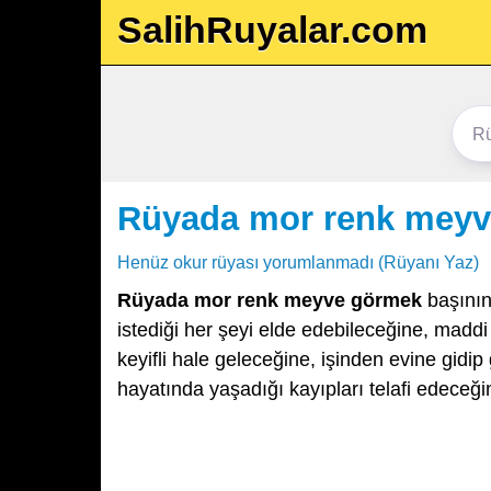
SalihRuyalar.com
Rüyada mor renk mey
Henüz okur rüyası yorumlanmadı (Rüyanı Yaz)
Rüyada mor renk meyve görmek
başının
istediği her şeyi elde edebileceğine, mad
keyifli hale geleceğine, işinden evine gidip
hayatında yaşadığı kayıpları telafi edeceğin