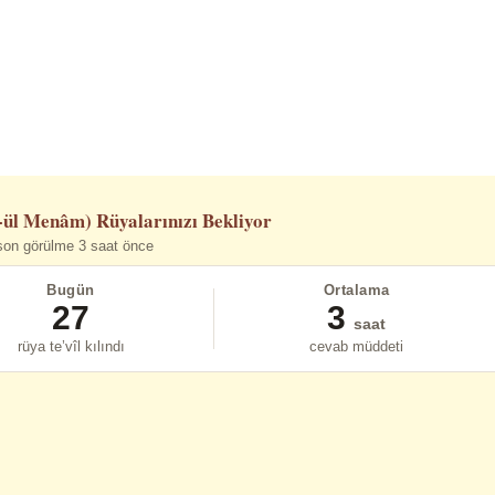
-ül Menâm)
Rüyalarınızı Bekliyor
son görülme 3 saat önce
Bugün
Ortalama
27
3
saat
rüya te’vîl kılındı
cevab müddeti