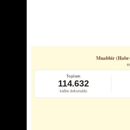
Muabbir (Habr
Toplam
114.632
kalbe dokunuldu