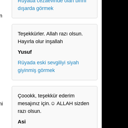
Rüyada cezaevinde olan birini
dışarda görmek
n
Teşekkürler. Allah razı olsun.
Hayırla olur inşallah
Yusuf
Rüyada eski sevgiliyi siyah
giyinmiş görmek
Çoookk, teşekkür ederim
mesajınız için.☺️ ALLAH sizden
ni
razı olsun.
Asi