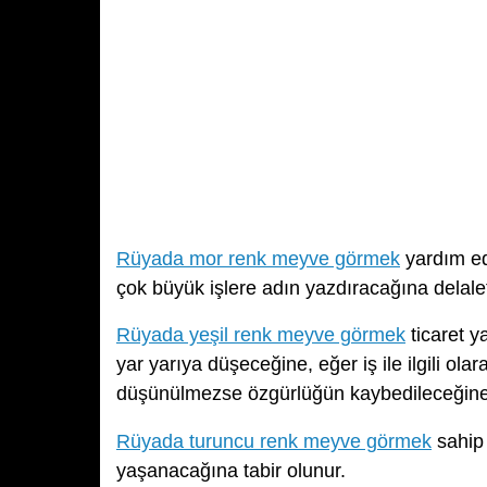
Rüyada mor renk meyve görmek
yardım ed
çok büyük işlere adın yazdıracağına delalett
Rüyada yeşil renk meyve görmek
ticaret y
yar yarıya düşeceğine, eğer iş ile ilgili ola
düşünülmezse özgürlüğün kaybedileceğine
Rüyada turuncu renk meyve görmek
sahip 
yaşanacağına tabir olunur.