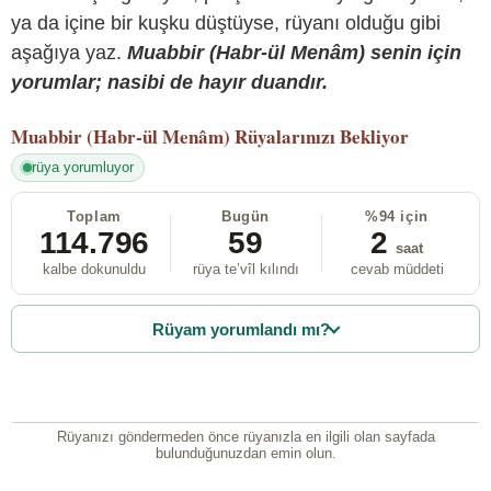
ya da içine bir kuşku düştüyse, rüyanı olduğu gibi
aşağıya yaz.
Muabbir (Habr-ül Menâm) senin için
yorumlar; nasibi de hayır duandır.
Muabbir (Habr-ül Menâm)
Rüyalarınızı Bekliyor
rüya yorumluyor
Toplam
Bugün
%94 için
114.796
59
2
saat
kalbe dokunuldu
rüya te’vîl kılındı
cevab müddeti
Rüyam yorumlandı mı?
Rüyanızı göndermeden önce rüyanızla en ilgili olan sayfada
bulunduğunuzdan emin olun.