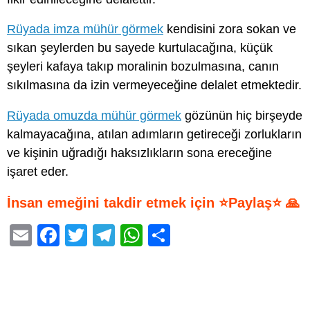
Rüyada imza mühür görmek
kendisini zora sokan ve
sıkan şeylerden bu sayede kurtulacağına, küçük
şeyleri kafaya takıp moralinin bozulmasına, canın
sıkılmasına da izin vermeyeceğine delalet etmektedir.
Rüyada omuzda mühür görmek
gözünün hiç birşeyde
kalmayacağına, atılan adımların getireceği zorlukların
ve kişinin uğradığı haksızlıkların sona ereceğine
işaret eder.
İnsan emeğini takdir etmek için ⭐Paylaş⭐ 🙏
E
F
T
T
W
S
m
a
wi
el
h
h
ail
c
tt
e
at
ar
e
er
gr
s
e