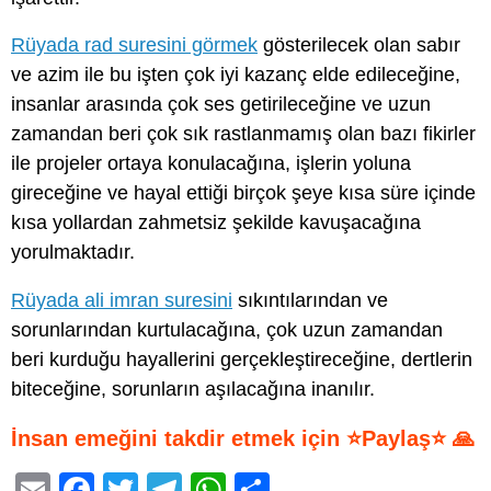
Rüyada rad suresini görmek
gösterilecek olan sabır
ve azim ile bu işten çok iyi kazanç elde edileceğine,
insanlar arasında çok ses getirileceğine ve uzun
zamandan beri çok sık rastlanmamış olan bazı fikirler
ile projeler ortaya konulacağına, işlerin yoluna
gireceğine ve hayal ettiği birçok şeye kısa süre içinde
kısa yollardan zahmetsiz şekilde kavuşacağına
yorulmaktadır.
Rüyada ali imran suresini
sıkıntılarından ve
sorunlarından kurtulacağına, çok uzun zamandan
beri kurduğu hayallerini gerçekleştireceğine, dertlerin
biteceğine, sorunların aşılacağına inanılır.
İnsan emeğini takdir etmek için ⭐Paylaş⭐ 🙏
E
F
T
T
W
S