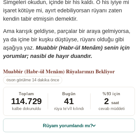
Simgeleri okudun, içinde bir his kaldı. O his iyiye mi
işaret kötüye mi, ayırt edebiliyorsan rüyanı zaten
kendin tabir etmişsin demektir.
Ama karışık geldiyse, parçalar bir araya gelmiyorsa,
ya da içine bir kuşku düştüyse, rüyanı olduğu gibi
aşağıya yaz.
Muabbir (Habr-ül Menâm) senin için
yorumlar; nasibi de hayır duandır.
Muabbir (Habr-ül Menâm)
Rüyalarınızı Bekliyor
son görülme 14 dakika önce
Toplam
Bugün
%93 için
114.729
41
2
saat
kalbe dokunuldu
rüya te’vîl kılındı
cevab müddeti
Rüyam yorumlandı mı?