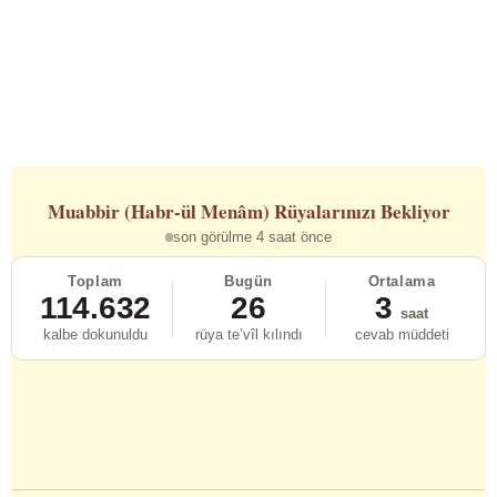
Muabbir (Habr-ül Menâm)
Rüyalarınızı Bekliyor
son görülme 4 saat önce
Toplam
Bugün
Ortalama
114.632
26
3
saat
kalbe dokunuldu
rüya te’vîl kılındı
cevab müddeti