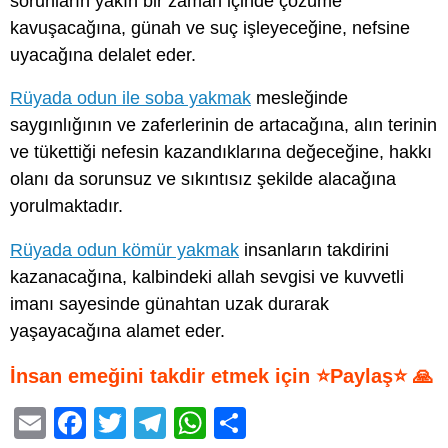
sorunların yakın bir zaman içinde çözüme
kavuşacağına, günah ve suç işleyeceğine, nefsine
uyacağına delalet eder.
Rüyada odun ile soba yakmak
mesleğinde
saygınlığının ve zaferlerinin de artacağına, alın terinin
ve tükettiği nefesin kazandıklarına değeceğine, hakkı
olanı da sorunsuz ve sıkıntısız şekilde alacağına
yorulmaktadır.
Rüyada odun kömür yakmak
insanların takdirini
kazanacağına, kalbindeki allah sevgisi ve kuvvetli
imanı sayesinde günahtan uzak durarak
yaşayacağına alamet eder.
İnsan emeğini takdir etmek için ⭐Paylaş⭐ 🙏
E
F
T
T
W
S