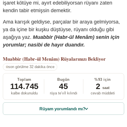
işaret kötüye mi, ayırt edebiliyorsan rüyanı zaten
kendin tabir etmişsin demektir.
Ama karışık geldiyse, parçalar bir araya gelmiyorsa,
ya da içine bir kuşku düştüyse, rüyanı olduğu gibi
aşağıya yaz.
Muabbir (Habr-ül Menâm) senin için
yorumlar; nasibi de hayır duandır.
Muabbir (Habr-ül Menâm)
Rüyalarınızı Bekliyor
son görülme 32 dakika önce
Toplam
Bugün
%93 için
114.745
45
2
saat
kalbe dokunuldu
rüya te’vîl kılındı
cevab müddeti
Rüyam yorumlandı mı?