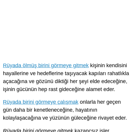
Rüyada ölmüş birini görmeye gitmek
kişinin kendisini
hayallerine ve hedeflerine taşıyacak kapıları rahatlıkla
açacağına ve gözünü diktiği her şeyi elde edeceğine,
işinin gücünün hep rast gideceğine alamet eder.
Rüyada birini görmeye çalışmak
onlarla her geçen
gün daha bir kenetleneceğine, hayatının
kolaylaşacağına ve yüzünün güleceğine rivayet eder.
Rüyada birini görmeye gitmek
kazançsız işler