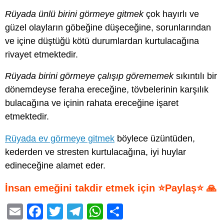
Rüyada ünlü birini görmeye gitmek
çok hayırlı ve
güzel olayların göbeğine düşeceğine, sorunlarından
ve içine düştüğü kötü durumlardan kurtulacağına
rivayet etmektedir.
Rüyada birini görmeye çalışıp görememek
sıkıntılı bir
dönemdeyse feraha ereceğine, tövbelerinin karşılık
bulacağına ve içinin rahata ereceğine işaret
etmektedir.
Rüyada ev görmeye gitmek
böylece üzüntüden,
kederden ve stresten kurtulacağına, iyi huylar
edineceğine alamet eder.
İnsan emeğini takdir etmek için ⭐Paylaş⭐ 🙏
E
F
T
T
W
S