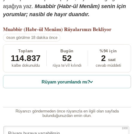
aşağıya yaz.
Muabbir (Habr-ül Menâm) senin için
yorumlar; nasibi de hayır duandır.
Muabbir (Habr-ül Menâm)
Rüyalarınızı Bekliyor
son görülme 18 dakika önce
Toplam
Bugün
%94 için
114.837
52
2
saat
kalbe dokunuldu
rüya te’vîl kılındı
cevab müddeti
Rüyam yorumlandı mı?
Rüyanızı göndermeden önce rüyanızla en ilgili olan sayfada
bulunduğunuzdan emin olun.
1000