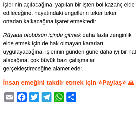
işlerinin açılacağına, yapılan bir işten bol kazanç elde
edileceğine, hayatındaki engellerin teker teker
ortadan kalkacağına işaret etmektedir.
Rüyada otobüsün içinde gitmek
daha fazla zenginlik
elde etmek için de hak olmayan kararları
uygulayacağına, işlerinin günden güne daha iyi bir hal
alacağına, çok büyük bazı çalışmalar
gerçekleştireceğine alamet eder.
İnsan emeğini takdir etmek için ⭐Paylaş⭐ 🙏
E
F
T
T
W
S
m
a
wi
el
h
h
ail
c
tt
e
at
ar
e
er
gr
s
e
b
a
A