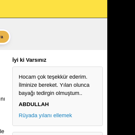
ra
İyi ki Varsınız
Hocam çok teşekkür ederim.
İlminize bereket. Yılan olunca
bayağı tedirgin olmuştum..
ını
ABDULLAH
Rüyada yılanı ellemek
le