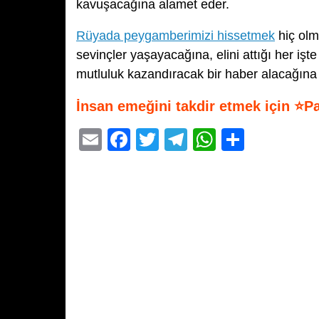
kavuşacağına alamet eder.
Rüyada peygamberimizi hissetmek
hiç olm
sevinçler yaşayacağına, elini attığı her iş
mutluluk kazandıracak bir haber alacağına 
İnsan emeğini takdir etmek için ⭐P
E
F
T
T
W
S
m
a
wi
el
h
h
ail
c
tt
e
at
ar
e
er
gr
s
e
b
a
A
o
m
p
o
p
k