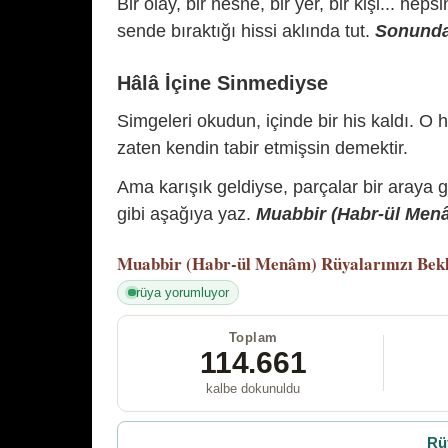
Bir olay, bir nesne, bir yer, bir kişi... hep
sende bıraktığı hissi aklında tut.
Sonunda 
Hâlâ İçine Sinmediyse
Simgeleri okudun, içinde bir his kaldı. O h
zaten kendin tabir etmişsin demektir.
Ama karışık geldiyse, parçalar bir araya 
gibi aşağıya yaz.
Muabbir (Habr-ül Menâm
Muabbir (Habr-ül Menâm)
Rüyalarınızı Bek
rüya yorumluyor
Toplam
114.661
kalbe dokunuldu
Rü