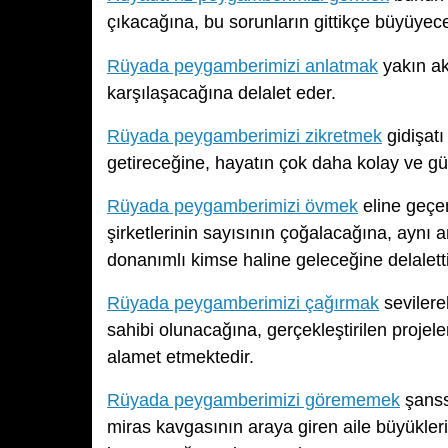
çıkacağına, bu sorunların gittikçe büyüyece
Rüyada peygamberimizi anlatmak
yakın ak
karşılaşacağına delalet eder.
Rüyada peygamberimizi zikretmek
gidişatı
getireceğine, hayatın çok daha kolay ve gü
Rüyada peygamberimizi övmek
eline geçen
şirketlerinin sayısının çoğalacağına, aynı 
donanımlı kimse haline geleceğine delaletti
Rüyada peygamberimizi çağırmak
sevilere
sahibi olunacağına, gerçekleştirilen proj
alamet etmektedir.
Rüyada peygamberimizi görememek
şanssı
miras kavgasının araya giren aile büyükl