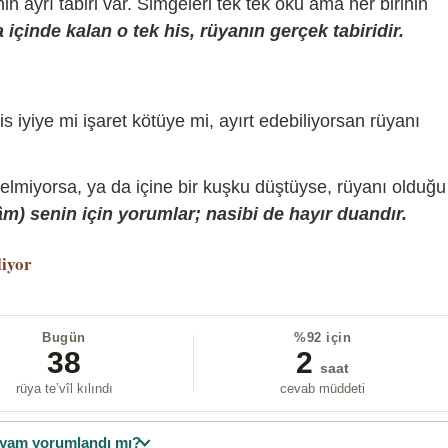
sinin ayrı tabiri var. Simgeleri tek tek oku ama her birinin
içinde kalan o tek his, rüyanın gerçek tabiridir.
is iyiye mi işaret kötüye mi, ayırt edebiliyorsan rüyanı
gelmiyorsa, ya da içine bir kuşku düştüyse, rüyanı olduğu
) senin için yorumlar; nasibi de hayır duandır.
liyor
Bugün
%92 için
38
2
saat
rüya te’vîl kılındı
cevab müddeti
yam yorumlandı mı?