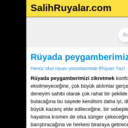
SalihRuyalar.com
Rüyada peygamberimiz
Henüz okur rüyası yorumlanmadı (Rüyanı Yaz)
Rüyada peygamberimizi zikretmek
konfo
eksilmeyeceğine, çok büyük atılımlar gerçe
deneyim sahibi olarak çok rahat bir şekilde
bulacağına bu sayede kendisini daha iyi, di
büyük kazanç elde edileceğine, bir sebeple 
hayatına kısmen de olsa sünger çekeceğine,
barıştıracağına ve herkesi biraraya getire