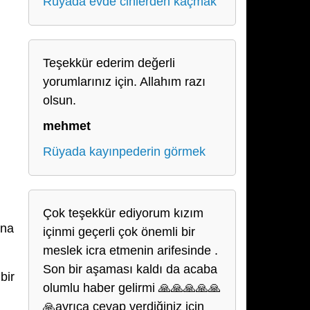
Rüyada evde cinlerden kaçmak
Teşekkür ederim değerli
yorumlarınız için. Allahım razı
olsun.
mehmet
Rüyada kayınpederin görmek
Çok teşekkür ediyorum kızım
ına
içinmi geçerli çok önemli bir
meslek icra etmenin arifesinde .
Son bir aşaması kaldı da acaba
bir
olumlu haber gelirmi 🙏🙏🙏🙏🙏
🙏ayrıca cevap verdiğiniz için