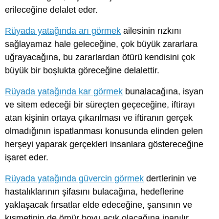
erileceğine delalet eder.
Rüyada yatağında arı görmek
ailesinin rızkını
sağlayamaz hale geleceğine, çok büyük zararlara
uğrayacağına, bu zararlardan ötürü kendisini çok
büyük bir boşlukta göreceğine delalettir.
Rüyada yatağında kar görmek
bunalacağına, isyan
ve sitem edeceği bir süreçten geçeceğine, iftirayı
atan kişinin ortaya çıkarılması ve iftiranın gerçek
olmadığının ispatlanması konusunda elinden gelen
herşeyi yaparak gerçekleri insanlara göstereceğine
işaret eder.
Rüyada yatağında güvercin görmek
dertlerinin ve
hastalıklarının şifasını bulacağına, hedeflerine
yaklaşacak fırsatlar elde edeceğine, şansının ve
kısmetinin de ömür boyu açık olacağına inanılır.