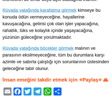
Rüyada yatağında karafatma görmek
kimseye bu
konuda ödün vermeyeceğine, hayallerine
kavuşacağına, getirisi çok olan işler yapacağına,
rahatlık, lüks ve kolaylık içinde yaşayacağına,
yüzünün güleceğine yorulmaktadır.
Rüyada yatağında böcekler görmek
malının ve
parasının eksilmeyeceğine, tüm bu durumlara karşı
azimle ve sabırla çalıştığı için sorunlarının üstesinden
geleceğine tabir olunur.
İnsan emeğini takdir etmek için ⭐Paylaş⭐ 🙏
E
F
T
T
W
S
m
a
wi
el
h
h
ail
c
tt
e
at
ar