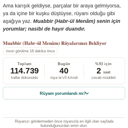
Ama karışık geldiyse, parçalar bir araya gelmiyorsa,
ya da içine bir kuşku düştüyse, rüyanı olduğu gibi
aşağıya yaz.
Muabbir (Habr-ül Menâm) senin için
yorumlar; nasibi de hayır duandır.
Muabbir (Habr-ül Menâm)
Rüyalarınızı Bekliyor
son görülme 18 dakika önce
Toplam
Bugün
%93 için
114.739
40
2
saat
kalbe dokunuldu
rüya te’vîl kılındı
cevab müddeti
Rüyam yorumlandı mı?
Rüyanızı göndermeden önce rüyanızla en ilgili olan sayfada
bulunduğunuzdan emin olun.