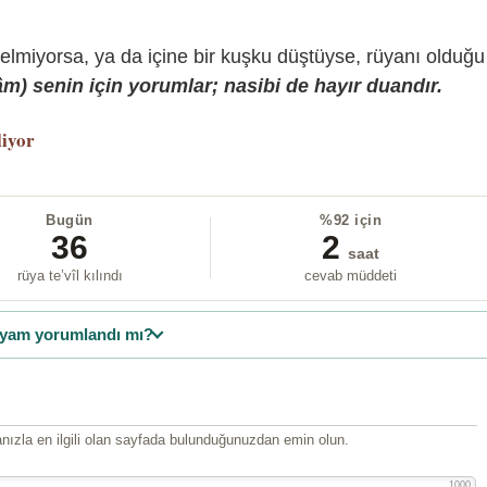
gelmiyorsa, ya da içine bir kuşku düştüyse, rüyanı olduğu
) senin için yorumlar; nasibi de hayır duandır.
liyor
Bugün
%92 için
36
2
saat
rüya te’vîl kılındı
cevab müddeti
yam yorumlandı mı?
ızla en ilgili olan sayfada bulunduğunuzdan emin olun.
1000