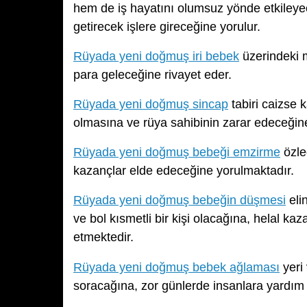
hem de iş hayatını olumsuz yönde etkileye
getirecek işlere gireceğine yorulur.
Rüyada yeni doğmuş iri bebek
üzerindeki m
para geleceğine rivayet eder.
Rüyada yeni doğmuş sincap
tabiri caizse 
olmasına ve rüya sahibinin zarar edeceğine
Rüyada yeni doğmuş bebeği emzirme
özle
kazançlar elde edeceğine yorulmaktadır.
Rüyada yeni doğmuş bebeğin düşmesi
elin
ve bol kısmetli bir kişi olacağına, helal k
etmektedir.
Rüyada yeni doğmuş bebek ağlaması
yeri
soracağına, zor günlerde insanlara yardım 