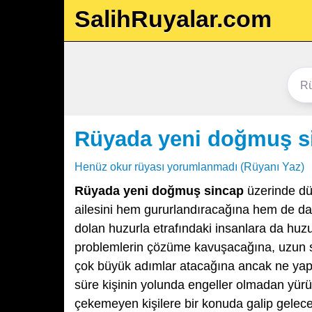
SalihRuyalar.com
Rüyada yeni doğmuş s
Henüz okur rüyası yorumlanmadı (Rüyanı Yaz)
Rüyada yeni doğmuş sincap
üzerinde dü
ailesini hem gururlandıracağına hem de da
dolan huzurla etrafındaki insanlara da huzu
problemlerin çözüme kavuşacağına, uzun sol
çok büyük adımlar atacağına ancak ne yapa
süre kişinin yolunda engeller olmadan yürü
çekemeyen kişilere bir konuda galip gelece