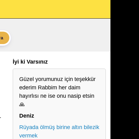
ra
İyi ki Varsınız
Güzel yorumunuz için teşekkür
ederim Rabbim her daim
hayırlısı ne ise onu nasip etsin
🙏
Deniz
r
Rüyada ölmüş birine altın bilezik
vermek