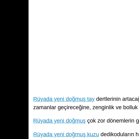
Rüyada yeni doğmuş tay
dertlerinin artaca
zamanlar geçireceğine, zenginlik ve bolluk i
Rüyada yeni doğmuş
çok zor dönemlerin g
Rüyada yeni doğmuş kuzu
dedikoduların h