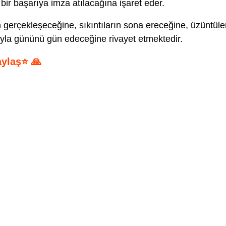
k bir başarıya imza atılacağına işaret eder.
 gerçekleşeceğine, sıkıntıların sona ereceğine, üzüntüle
uyla gününü gün edeceğine rivayet etmektedir.
aylaş⭐ 🙏