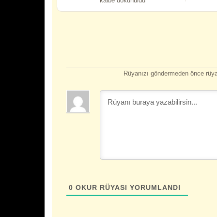
kalbe dokunuldu
Rüyanızı göndermeden önce rüyan
0
OKUR RÜYASI YORUMLANDI