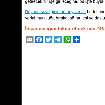
getirecek bir işe girileceğine, bu işte büyü
Rüyada sevdiğinin adını yazmak
hedeflerin
yerini mutluluğa bırakacağına, eşi ve dost
İnsan emeğini takdir etmek için ⭐P
E
F
T
T
W
S
m
a
wi
el
h
h
ail
c
tt
e
at
ar
e
er
gr
s
e
b
a
A
o
m
p
o
p
k