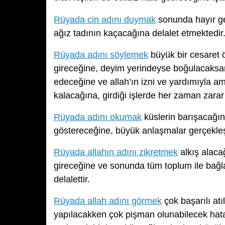
Rüyada cin adını duymak
sonunda hayır ge
ağız tadının kaçacağına delalet etmektedir
Rüyada adını söylemek
büyük bir cesaret ö
gireceğine, deyim yerindeyse boğulacaks
edeceğine ve allah’ın izni ve yardımıyla am
kalacağına, girdiği işlerde her zaman zara
Rüyada adını okumak
küslerin barışacağına
göstereceğine, büyük anlaşmalar gerçekleş
Rüyada allahın adını zikretmek
alkış alacağ
gireceğine ve sonunda tüm toplum ile bağlar
delalettir.
Rüyada allah adını görmek
çok başarılı atı
yapılacakken çok pişman olunabilecek hata