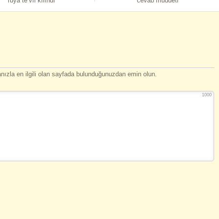
rüya te’vîl kılındı
cevab müddeti
ızla en ilgili olan sayfada bulunduğunuzdan emin olun.
1000