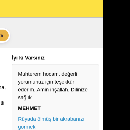
ra
İyi ki Varsınız
Muhterem hocam, değerli
yorumunuz için teşekkür
na,
ederim..Amin inşallah. Dilinize
sağlık.
tli
MEHMET
Rüyada ölmüş bir akrabanızı
görmek