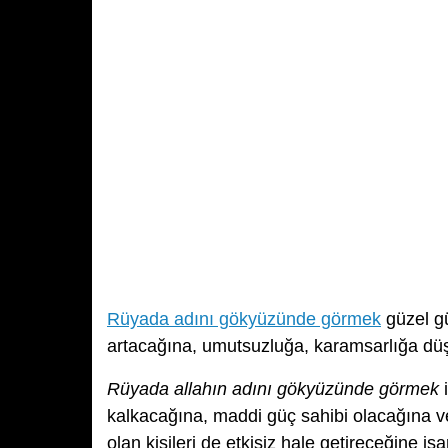
Rüyada adını gökyüzünde görmek
güzel gü
artacağına, umutsuzluğa, karamsarlığa düşe
Rüyada allahın adını gökyüzünde görmek
i
kalkacağına, maddi güç sahibi olacağına v
olan kişileri de etkisiz hale getireceğine işa