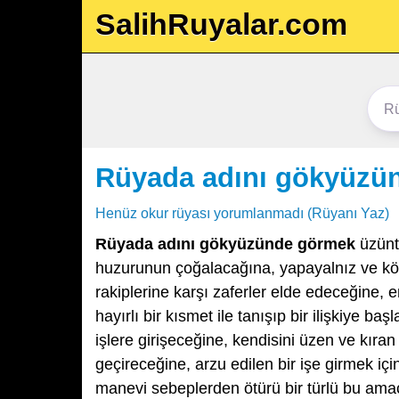
SalihRuyalar.com
Rüyada adını gökyüzü
Henüz okur rüyası yorumlanmadı (Rüyanı Yaz)
Rüyada adını gökyüzünde görmek
üzüntü
huzurunun çoğalacağına, yapayalnız ve kötü
rakiplerine karşı zaferler elde edeceğine, 
hayırlı bir kısmet ile tanışıp bir ilişkiye ba
işlere girişeceğine, kendisini üzen ve kıra
geçireceğine, arzu edilen bir işe girmek i
manevi sebeplerden ötürü bir türlü bu ama