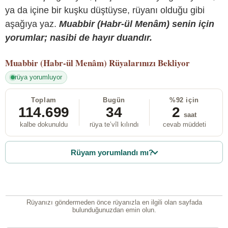
ya da içine bir kuşku düştüyse, rüyanı olduğu gibi
aşağıya yaz.
Muabbir (Habr-ül Menâm) senin için
yorumlar; nasibi de hayır duandır.
Muabbir (Habr-ül Menâm)
Rüyalarınızı Bekliyor
rüya yorumluyor
Toplam
Bugün
%92 için
114.699
34
2
saat
kalbe dokunuldu
rüya te’vîl kılındı
cevab müddeti
Rüyam yorumlandı mı?
Rüyanızı göndermeden önce rüyanızla en ilgili olan sayfada
bulunduğunuzdan emin olun.