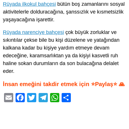
Rüyada ilkokul bahçesi
bütün boş zamanlarını sosyal
aktivitelerle dolduracağına, şanssızlık ve kısmetsizlik
yaşayacağına işarettir.
Rüyada narenciye bahçesi
çok büyük zorluklar ve
sıkıntılar çekse bile bu kişi düzelene ve yatağından
kalkana kadar bu kişiye yardım etmeye devam
edeceğine, karamsarlıktan ya da kişiyi kasvetli ruh
haline sokan durumların da son bulacağına delalet
eder.
İnsan emeğini takdir etmek için ⭐Paylaş⭐ 🙏
E
F
T
T
W
S
m
a
wi
el
h
h
ail
c
tt
e
at
ar
e
er
gr
s
e