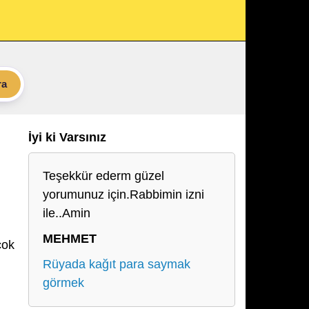
ra
İyi ki Varsınız
Teşekkür ederm güzel
yorumunuz için.Rabbimin izni
ile..Amin
MEHMET
çok
Rüyada kağıt para saymak
görmek