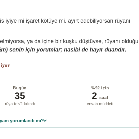
is iyiye mi işaret kötüye mi, ayırt edebiliyorsan rüyanı
gelmiyorsa, ya da içine bir kuşku düştüyse, rüyanı olduğu
) senin için yorumlar; nasibi de hayır duandır.
liyor
Bugün
%92 için
35
2
saat
rüya te’vîl kılındı
cevab müddeti
yam yorumlandı mı?