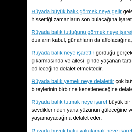
Rüyada büyük balık görmek neye gelir
gele
hissettiği zamanların son bulacağına işaret
Rüyada balık tuttuğunu görmek neye işaret
duaların kabul, günahların da affolacağına,
Rüyada balık neye işarettir
gördüğü gerçekl
çıkarmasında ve ailesi içinde yaşanan tar
edileceğine delalet etmektedir.
Rüyada balık yemek neye delalettir
çok büyü
bireylerinin birbirine kenetleneceğine delal
Rüyada balık tutmak neye işaret
büyük bir 
sevdiklerinden yana yüzünün güleceğine ve
yaşamayacağına delalet eder.
Rüyada büyük balık yakalamak neye işarett