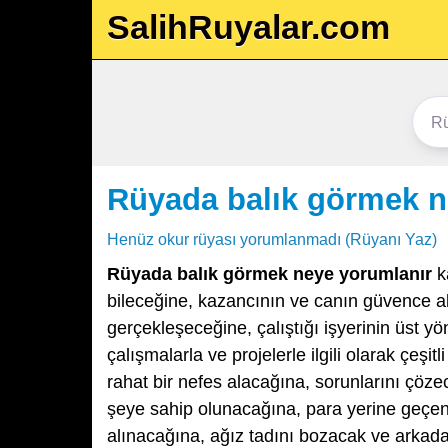
SalihRuyalar.com
Rüyada balık görmek n
Henüz okur rüyası yorumlanmadı (Rüyanı Yaz)
Rüyada balık görmek neye yorumlanır
k
bileceğine, kazancının ve canın güvence alt
gerçekleşeceğine, çalıştığı işyerinin üst yön
çalışmalarla ve projelerle ilgili olarak çeşitl
rahat bir nefes alacağına, sorunlarını çö
şeye sahip olunacağına, para yerine geçen 
alınacağına, ağız tadını bozacak ve arkada