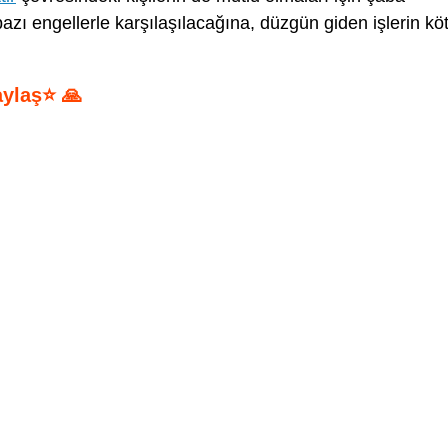
ı engellerle karşılaşılacağına, düzgün giden işlerin kö
aylaş⭐ 🙏