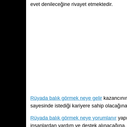
evet denileceğine rivayet etmektedir.
Rüyada balık görmek neye gelir
kazancının
sayesinde istediği kariyere sahip olacağına
Rüyada balık görmek neye yorumlanır
yapı
insanlardan yardım ve destek alınacağına, i