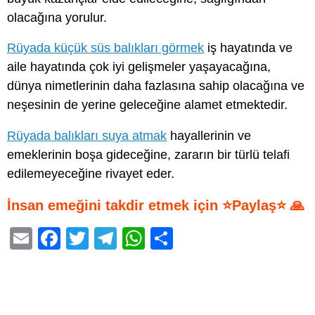
olacağına yorulur.
Rüyada küçük süs balıkları görmek
iş hayatında ve
aile hayatında çok iyi gelişmeler yaşayacağına,
dünya nimetlerinin daha fazlasına sahip olacağına ve
neşesinin de yerine geleceğine alamet etmektedir.
Rüyada balıkları suya atmak
hayallerinin ve
emeklerinin boşa gideceğine, zararın bir türlü telafi
edilemeyeceğine rivayet eder.
İnsan emeğini takdir etmek için ⭐Paylaş⭐ 🙏
E
F
T
T
W
S
m
a
wi
el
h
h
ail
c
tt
e
at
ar
e
er
gr
s
e