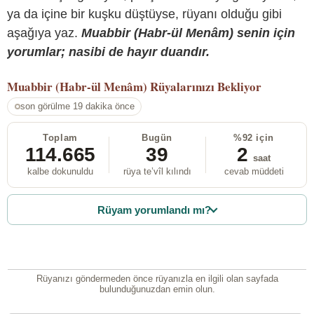
ya da içine bir kuşku düştüyse, rüyanı olduğu gibi
aşağıya yaz.
Muabbir (Habr-ül Menâm) senin için
yorumlar; nasibi de hayır duandır.
Muabbir (Habr-ül Menâm)
Rüyalarınızı Bekliyor
son görülme 19 dakika önce
Toplam
Bugün
%92 için
114.665
39
2
saat
kalbe dokunuldu
rüya te’vîl kılındı
cevab müddeti
Rüyam yorumlandı mı?
Rüyanızı göndermeden önce rüyanızla en ilgili olan sayfada
bulunduğunuzdan emin olun.