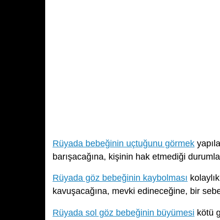
Rüyada bebeğinin uçtuğunu görmek
yapıla
barışacağına, kişinin hak etmediği durumla
Rüyada göz bebeğinin kaybolması
kolaylık
kavuşacağına, mevki edineceğine, bir sebep
Rüyada sol göz bebeğinin büyümesi
kötü g