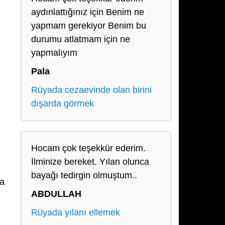
aydınlattığınız için Benim ne
yapmam gerekiyor Benim bu
durumu atlatmam için ne
yapmalıyım
Pala
Rüyada cezaevinde olan birini
dışarda görmek
Hocam çok teşekkür ederim.
İlminize bereket. Yılan olunca
bayağı tedirgin olmuştum..
na
ABDULLAH
Rüyada yılanı ellemek