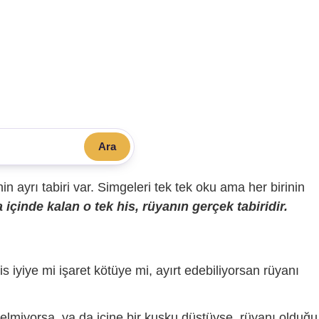
Ara
sinin ayrı tabiri var. Simgeleri tek tek oku ama her birinin
içinde kalan o tek his, rüyanın gerçek tabiridir.
is iyiye mi işaret kötüye mi, ayırt edebiliyorsan rüyanı
gelmiyorsa, ya da içine bir kuşku düştüyse, rüyanı olduğu