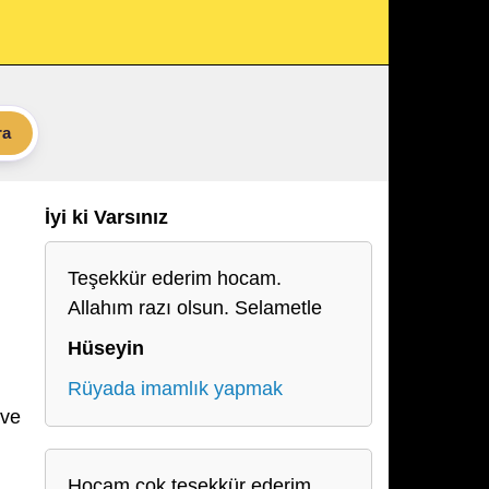
ra
İyi ki Varsınız
Teşekkür ederim hocam.
Allahım razı olsun. Selametle
Hüseyin
Rüyada imamlık yapmak
 ve
Hocam çok teşekkür ederim