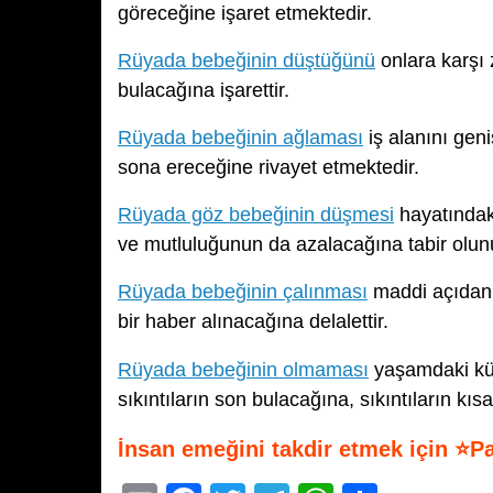
göreceğine işaret etmektedir.
Rüyada bebeğinin düştüğünü
onlara karşı 
bulacağına işarettir.
Rüyada bebeğinin ağlaması
iş alanını geni
sona ereceğine rivayet etmektedir.
Rüyada göz bebeğinin düşmesi
hayatındaki
ve mutluluğunun da azalacağına tabir olun
Rüyada bebeğinin çalınması
maddi açıdan b
bir haber alınacağına delalettir.
Rüyada bebeğinin olmaması
yaşamdaki küç
sıkıntıların son bulacağına, sıkıntıların kı
İnsan emeğini takdir etmek için ⭐P