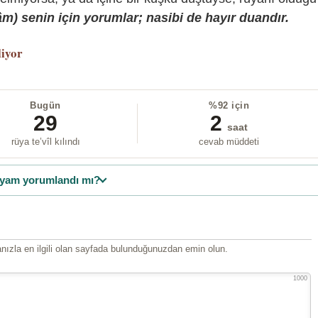
) senin için yorumlar; nasibi de hayır duandır.
liyor
Bugün
%92 için
29
2
saat
rüya te’vîl kılındı
cevab müddeti
yam yorumlandı mı?
ızla en ilgili olan sayfada bulunduğunuzdan emin olun.
1000