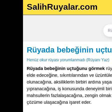
SalihRuyalar.com
Rüyada bebeğinin uçt
Henüz okur rüyası yorumlanmadı (Rüyanı Yaz)
Rüyada bebeğinin uçtuğunu görmek
rüy
elde edeceğine, sıkıntılarından ve üzüntüle
olunacağına, aksiliklerin birbiri ardına ya
yıpranacağına, iş konusunda deneyimli biri il
mahsullerin fazlalaşacağına, zengin olmak
çözüme ulaşacağına işaret eder.