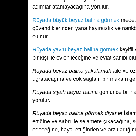
adımlar atamayacağına yorulur.
Rüyada büyük beyaz balina görmek
medet 
güvendiklerinden yana hayırsızlık ve nankö
olunur.
Rüyada yavru beyaz balina görmek
keyifli
bir kişi ile evlenileceğine ve evlat sahibi ol
Rüyada beyaz balina yakalamak
aile ve öz
uğratacağına ve çok sağlam bir makam gele
Rüyada siyah beyaz balina
gönlünce bir ha
yorulur.
Rüyada beyaz balina görmek diyanet
İslam
ettiğine ve sabrı ile selamete çıkacağına,
edeceğine, hayal ettiğinden ve arzuladığın