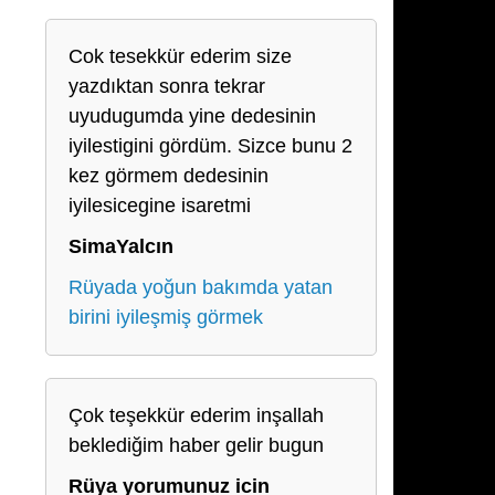
Cok tesekkür ederim size
yazdıktan sonra tekrar
uyudugumda yine dedesinin
iyilestigini gördüm. Sizce bunu 2
kez görmem dedesinin
iyilesicegine isaretmi
SimaYalcın
Rüyada yoğun bakımda yatan
birini iyileşmiş görmek
Çok teşekkür ederim inşallah
beklediğim haber gelir bugun
Rüya yorumunuz icin