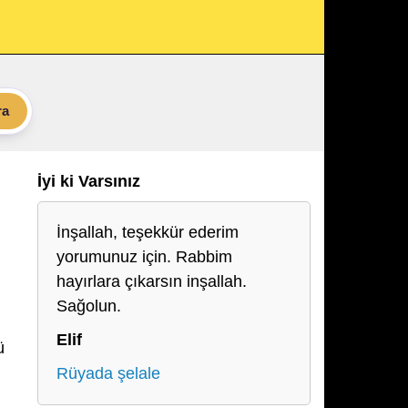
ra
İyi ki Varsınız
İnşallah, teşekkür ederim
yorumunuz için. Rabbim
hayırlara çıkarsın inşallah.
Sağolun.
Elif
ü
Rüyada şelale