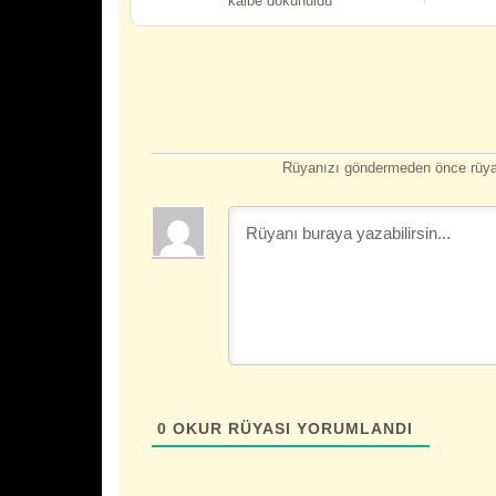
kalbe dokunuldu
Rüyanızı göndermeden önce rüyan
0
OKUR RÜYASI YORUMLANDI