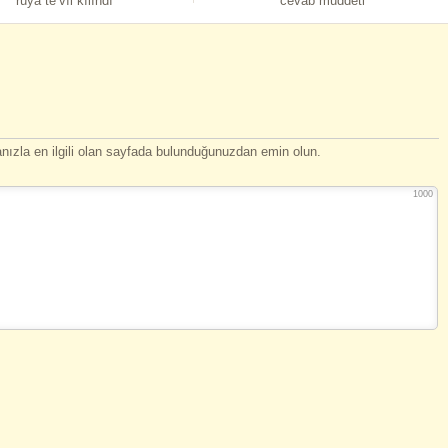
rüya te’vîl kılındı
cevab müddeti
ızla en ilgili olan sayfada bulunduğunuzdan emin olun.
1000