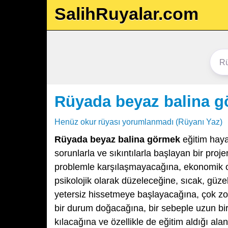
SalihRuyalar.com
Rüyada beyaz balina 
Henüz okur rüyası yorumlanmadı (Rüyanı Yaz)
Rüyada beyaz balina görmek
eğitim haya
sorunlarla ve sıkıntılarla başlayan bir proj
problemle karşılaşmayacağına, ekonomik ol
psikolojik olarak düzeleceğine, sıcak, güze
yetersiz hissetmeye başlayacağına, çok zo
bir durum doğacağına, bir sebeple uzun bi
kılacağına ve özellikle de eğitim aldığı al