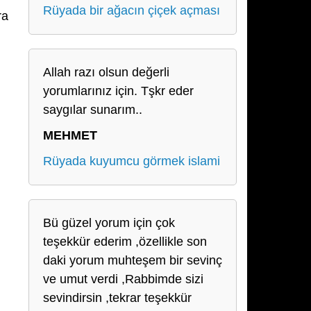
Rüyada bir ağacın çiçek açması
ra
Allah razı olsun değerli
yorumlarınız için. Tşkr eder
saygılar sunarım..
MEHMET
Rüyada kuyumcu görmek islami
Bü güzel yorum için çok
teşekkür ederim ,özellikle son
daki yorum muhteşem bir sevinç
ve umut verdi ,Rabbimde sizi
sevindirsin ,tekrar teşekkür