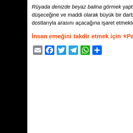
Rüyada denizde beyaz balina görmek
yaptı
düşeceğine ve maddi olarak büyük bir darbe 
dostlarıyla arasını açacağına işaret etmekte
İnsan emeğini takdir etmek için ⭐P
E
F
T
T
W
S
m
a
wi
el
h
h
ail
c
tt
e
at
ar
e
er
gr
s
e
b
a
A
o
m
p
o
p
k