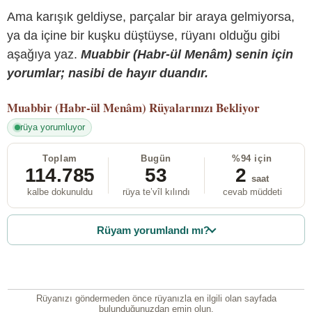
Ama karışık geldiyse, parçalar bir araya gelmiyorsa,
ya da içine bir kuşku düştüyse, rüyanı olduğu gibi
aşağıya yaz.
Muabbir (Habr-ül Menâm) senin için
yorumlar; nasibi de hayır duandır.
Muabbir (Habr-ül Menâm)
Rüyalarınızı Bekliyor
rüya yorumluyor
Toplam
Bugün
%94 için
114.785
53
2
saat
kalbe dokunuldu
rüya te’vîl kılındı
cevab müddeti
Rüyam yorumlandı mı?
Rüyanızı göndermeden önce rüyanızla en ilgili olan sayfada
bulunduğunuzdan emin olun.