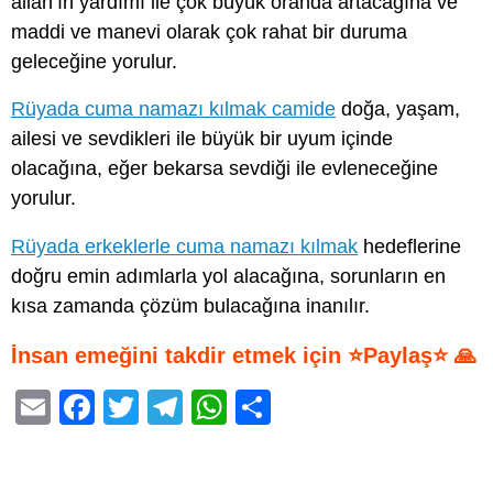
allah’ın yardımı ile çok büyük oranda artacağına ve
maddi ve manevi olarak çok rahat bir duruma
geleceğine yorulur.
Rüyada cuma namazı kılmak camide
doğa, yaşam,
ailesi ve sevdikleri ile büyük bir uyum içinde
olacağına, eğer bekarsa sevdiği ile evleneceğine
yorulur.
Rüyada erkeklerle cuma namazı kılmak
hedeflerine
doğru emin adımlarla yol alacağına, sorunların en
kısa zamanda çözüm bulacağına inanılır.
İnsan emeğini takdir etmek için ⭐Paylaş⭐ 🙏
E
F
T
T
W
S
m
a
wi
el
h
h
ail
c
tt
e
at
ar