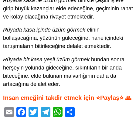
Rüyada kasa ile üzüm görmek
birlikte çeşitli işlere
girip büyük kazançlar elde edeceğine, geçiminin rahat
ve kolay olacağına rivayet etmektedir.
Rüyada kasa içinde üzüm görmek
elinin
bollaşacağına, yüzünün güleceğine, hane içindeki
tartışmaların bitirileceğine delalet etmektedir.
Rüyada bir kasa yeşil üzüm görmek
bundan sonra
herşeyin yolunda gideceğine, sıkıntıların bir anda
biteceğine, elde bulunan malvarlığının daha da
artacağına delalet eder.
İnsan emeğini takdir etmek için ⭐Paylaş⭐ 🙏
E
F
T
T
W
S
m
a
wi
el
h
h
ail
c
tt
e
at
ar