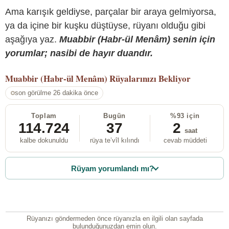
Ama karışık geldiyse, parçalar bir araya gelmiyorsa,
ya da içine bir kuşku düştüyse, rüyanı olduğu gibi
aşağıya yaz.
Muabbir (Habr-ül Menâm) senin için
yorumlar; nasibi de hayır duandır.
Muabbir (Habr-ül Menâm)
Rüyalarınızı Bekliyor
son görülme 26 dakika önce
Toplam
Bugün
%93 için
114.724
37
2
saat
kalbe dokunuldu
rüya te’vîl kılındı
cevab müddeti
Rüyam yorumlandı mı?
Rüyanızı göndermeden önce rüyanızla en ilgili olan sayfada
bulunduğunuzdan emin olun.