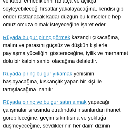
ve kabul etmediklerini rahatça ve açıkça
söyleyebileceği fırsatlar yakalayacağına, kendisi gibi
ender rastlanacak kadar düzgün bu kimselerle hep
omuz omuza olmak isteyeceğine işaret eder.
Rüyada bulgur pirinç görmek
kazançlı çıkacağına,
malını ve parasını güçsüz ve düşkün kişilerle
paylaşma yüceliğini göstereceğine, iyilik ve merhamet
dolu bir kalbin sahibi olacağına delalettir.
Rüyada pirinç bulgur yıkamak
yenisinin
başlayacağına, kıskançlık yapan bir kişi ile
tartışılacağına inanılır.
Rüyada pirinç ve bulgur satın almak
yapacağı
çalışmalar sırasında etrafındaki insanlardan ihanet
görebileceğine, geçim sıkıntısına ve yokluğa
düşmeyeceğine, sevdiklerinin her daim dizinin