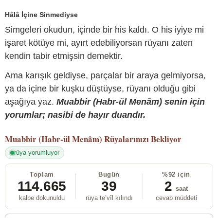
Hâlâ İçine Sinmediyse
Simgeleri okudun, içinde bir his kaldı. O his iyiye mi
işaret kötüye mi, ayırt edebiliyorsan rüyanı zaten
kendin tabir etmişsin demektir.
Ama karışık geldiyse, parçalar bir araya gelmiyorsa,
ya da içine bir kuşku düştüyse, rüyanı olduğu gibi
aşağıya yaz.
Muabbir (Habr-ül Menâm) senin için
yorumlar; nasibi de hayır duandır.
Muabbir (Habr-ül Menâm)
Rüyalarınızı Bekliyor
rüya yorumluyor
Toplam
Bugün
%92 için
114.665
39
2
saat
kalbe dokunuldu
rüya te’vîl kılındı
cevab müddeti