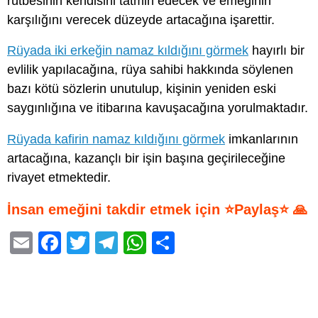
rütbesinin kendisini tatmin edecek ve emeğinin
karşılığını verecek düzeyde artacağına işarettir.
Rüyada iki erkeğin namaz kıldığını görmek
hayırlı bir
evlilik yapılacağına, rüya sahibi hakkında söylenen
bazı kötü sözlerin unutulup, kişinin yeniden eski
saygınlığına ve itibarına kavuşacağına yorulmaktadır.
Rüyada kafirin namaz kıldığını görmek
imkanlarının
artacağına, kazançlı bir işin başına geçirileceğine
rivayet etmektedir.
İnsan emeğini takdir etmek için ⭐Paylaş⭐ 🙏
E
F
T
T
W
S
m
a
wi
el
h
h
ail
c
tt
e
at
ar
e
er
gr
s
e