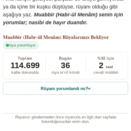
ya da içine bir kuşku düştüyse, rüyanı olduğu gibi
aşağıya yaz.
Muabbir (Habr-ül Menâm) senin için
yorumlar; nasibi de hayır duandır.
Muabbir (Habr-ül Menâm)
Rüyalarınızı Bekliyor
rüya yorumluyor
Toplam
Bugün
%92 için
114.699
36
2
saat
kalbe dokunuldu
rüya te’vîl kılındı
cevab müddeti
Rüyam yorumlandı mı?
Rüyanızı göndermeden önce rüyanızla en ilgili olan sayfada
bulunduğunuzdan emin olun.