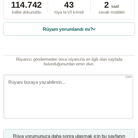
114.742
43
2
saat
kalbe dokunuldu
rüya te’vîl kılındı
cevab müddeti
Rüyam yorumlandı mı?
Rüyanızı göndermeden önce rüyanızla en ilgili olan sayfada
bulunduğunuzdan emin olun.
1000
Rüya yorumunuza daha sonra ulaşmak için bu sayfanın