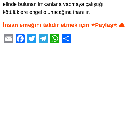
elinde bulunan imkanlarla yapmaya çalıştığı
kötülüklere engel olunacağına inanılır.
İnsan emeğini takdir etmek için ⭐Paylaş⭐ 🙏
E
F
T
T
W
S
m
a
wi
el
h
h
ail
c
tt
e
at
ar
e
er
gr
s
e
b
a
A
o
m
p
o
p
k