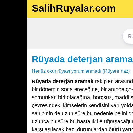
SalihRuyalar.com
Rüyada deterjan arama
Henüz okur rüyası yorumlanmadı (Rüyanı Yaz)
Rüyada deterjan aramak
rakipleri arasınd
bir dönemin sona ereceğine, bir anında çok 
somurtkan biri olacağına, borçsuz, maddi 
çevresindeki kimselerin kendisini yarı yol
sahibinin de uzun süre bu nedenle belini d
uzunca bir süre bu hastalık ile uğraşacağına
karşılaşılacak bazı durumlardan ötürü yarıd