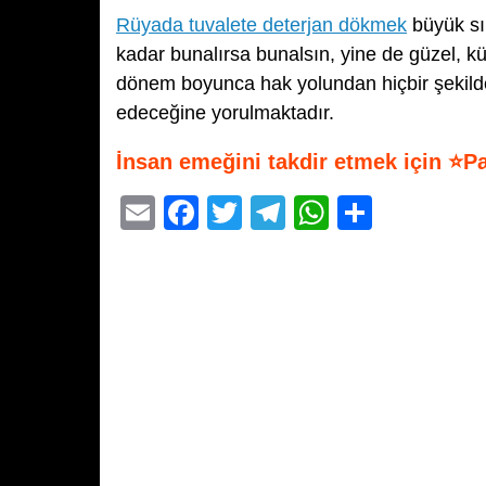
Rüyada tuvalete deterjan dökmek
büyük sı
kadar bunalırsa bunalsın, yine de güzel, 
dönem boyunca hak yolundan hiçbir şekild
edeceğine yorulmaktadır.
İnsan emeğini takdir etmek için ⭐P
E
F
T
T
W
S
m
a
wi
el
h
h
ail
c
tt
e
at
ar
e
er
gr
s
e
b
a
A
o
m
p
o
p
k