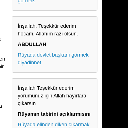
görmek
İnşallah. Teşekkür ederim
.
hocam. Allahım razı olsun.
e
ABDULLAH
Rüyada devlet başkanı görmek
den
diyadinnet
ir
İnşallah Teşekkür ederim
yorumunuz için Allah hayırlara
çıkarsın
sı
Rüyamın tabirini açıklarmısını
Rüyada elinden diken çıkarmak