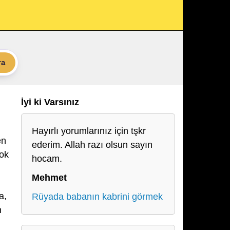
ra
İyi ki Varsınız
Hayırlı yorumlarınız için tşkr
en
ederim. Allah razı olsun sayın
çok
hocam.
Mehmet
a,
Rüyada babanın kabrini görmek
n