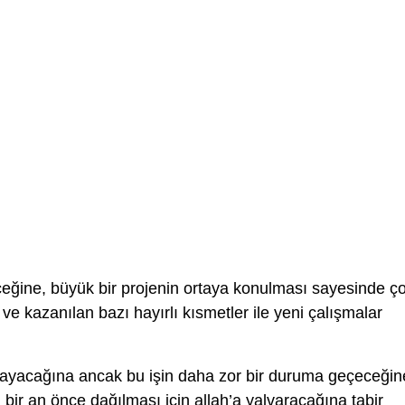
eceğine, büyük bir projenin ortaya konulması sayesinde ç
ve kazanılan bazı hayırlı kısmetler ile yeni çalışmalar
şlayacağına ancak bu işin daha zor bir duruma geçeceğin
bir an önce dağılması için allah’a yalvaracağına tabir