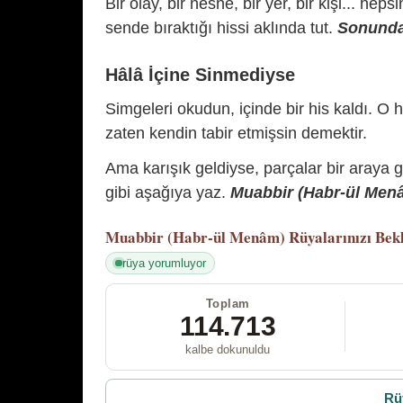
Bir olay, bir nesne, bir yer, bir kişi... hep
sende bıraktığı hissi aklında tut.
Sonunda 
Hâlâ İçine Sinmediyse
Simgeleri okudun, içinde bir his kaldı. O h
zaten kendin tabir etmişsin demektir.
Ama karışık geldiyse, parçalar bir araya 
gibi aşağıya yaz.
Muabbir (Habr-ül Menâm
Muabbir (Habr-ül Menâm)
Rüyalarınızı Bek
rüya yorumluyor
Toplam
114.713
kalbe dokunuldu
Rü