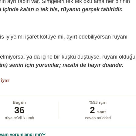
sinin ayrı tabiri var. Simgeleri tek tek oku ama her birinin
içinde kalan o tek his, rüyanın gerçek tabiridir.
is iyiye mi işaret kötüye mi, ayırt edebiliyorsan rüyanı
gelmiyorsa, ya da içine bir kuşku düştüyse, rüyanı olduğu
) senin için yorumlar; nasibi de hayır duandır.
liyor
Bugün
%93 için
36
2
saat
rüya te’vîl kılındı
cevab müddeti
yam yorumlandı mı?