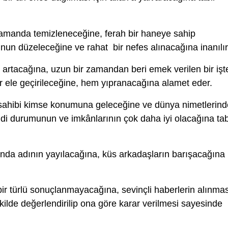
zamanda temizleneceğine, ferah bir haneye sahip
runun düzeleceğine ve rahat bir nefes alınacağına inanılır
artacağına, uzun bir zamandan beri emek verilen bir işt
rar ele geçirileceğine, hem yıpranacağına alamet eder.
 sahibi kimse konumuna geleceğine ve dünya nimetlerin
di durumunun ve imkânlarının çok daha iyi olacağına tab
ında adının yayılacağına, küs arkadaşların barışacağına
bir türlü sonuçlanmayacağına, sevinçli haberlerin alınma
ekilde değerlendirilip ona göre karar verilmesi sayesinde
.