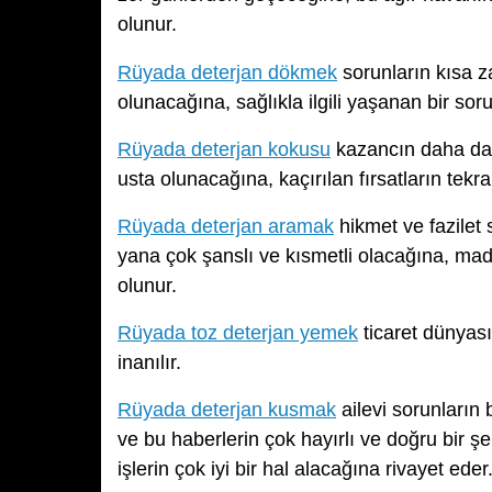
olunur.
Rüyada deterjan dökmek
sorunların kısa 
olunacağına, sağlıkla ilgili yaşanan bir so
Rüyada deterjan kokusu
kazancın daha da 
usta olunacağına, kaçırılan fırsatların tek
Rüyada deterjan aramak
hikmet ve fazilet
yana çok şanslı ve kısmetli olacağına, mad
olunur.
Rüyada toz deterjan yemek
ticaret dünyas
inanılır.
Rüyada deterjan kusmak
ailevi sorunların 
ve bu haberlerin çok hayırlı ve doğru bir ş
işlerin çok iyi bir hal alacağına rivayet eder