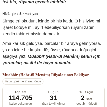
tek his, rüyanın gerçek tabiridir.
Hâlâ İçine Sinmediyse
Simgeleri okudun, içinde bir his kaldı. O his iyiye mi
işaret kötüye mi, ayırt edebiliyorsan rüyanı zaten
kendin tabir etmişsin demektir.
Ama karışık geldiyse, parçalar bir araya gelmiyorsa,
ya da içine bir kuşku düştüyse, rüyanı olduğu gibi
aşağıya yaz.
Muabbir (Habr-ül Menâm) senin için
yorumlar; nasibi de hayır duandır.
Muabbir (Habr-ül Menâm)
Rüyalarınızı Bekliyor
son görülme 2 saat önce
Toplam
Bugün
%93 için
114.705
31
2
saat
kalbe dokunuldu
rüya te’vîl kılındı
cevab müddeti