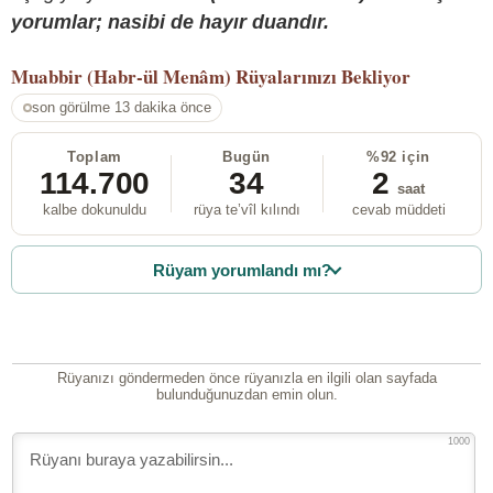
yorumlar; nasibi de hayır duandır.
Muabbir (Habr-ül Menâm)
Rüyalarınızı Bekliyor
son görülme 13 dakika önce
Toplam
Bugün
%92 için
114.700
34
2
saat
kalbe dokunuldu
rüya te’vîl kılındı
cevab müddeti
Rüyam yorumlandı mı?
Rüyanızı göndermeden önce rüyanızla en ilgili olan sayfada
bulunduğunuzdan emin olun.
1000