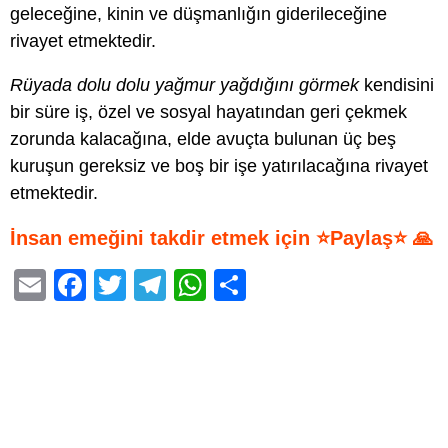
geleceğine, kinin ve düşmanlığın giderileceğine
rivayet etmektedir.
Rüyada dolu dolu yağmur yağdığını görmek
kendisini
bir süre iş, özel ve sosyal hayatından geri çekmek
zorunda kalacağına, elde avuçta bulunan üç beş
kuruşun gereksiz ve boş bir işe yatırılacağına rivayet
etmektedir.
İnsan emeğini takdir etmek için ⭐Paylaş⭐ 🙏
E
F
T
T
W
S
m
a
wi
el
h
h
ail
c
tt
e
at
ar
e
er
gr
s
e
b
a
A
o
m
p