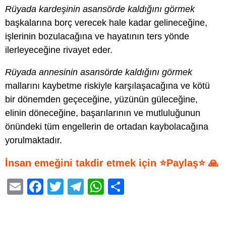
Rüyada kardeşinin asansörde kaldığını görmek
başkalarına borç verecek hale kadar gelineceğine,
işlerinin bozulacağına ve hayatının ters yönde
ilerleyeceğine rivayet eder.
Rüyada annesinin asansörde kaldığını görmek
mallarını kaybetme riskiyle karşılaşacağına ve kötü
bir dönemden geçeceğine, yüzünün güleceğine,
elinin döneceğine, başarılarının ve mutluluğunun
önündeki tüm engellerin de ortadan kaybolacağına
yorulmaktadır.
İnsan emeğini takdir etmek için ⭐Paylaş⭐ 🙏
E
F
T
T
W
S
m
a
wi
el
h
h
ail
c
tt
e
at
ar