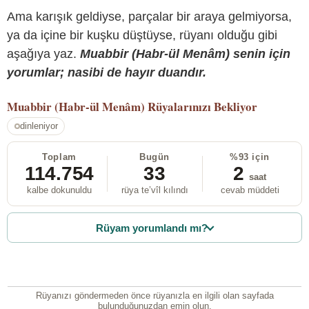
Ama karışık geldiyse, parçalar bir araya gelmiyorsa,
ya da içine bir kuşku düştüyse, rüyanı olduğu gibi
aşağıya yaz.
Muabbir (Habr-ül Menâm) senin için
yorumlar; nasibi de hayır duandır.
Muabbir (Habr-ül Menâm)
Rüyalarınızı Bekliyor
dinleniyor
Toplam
Bugün
%93 için
114.754
33
2
saat
kalbe dokunuldu
rüya te’vîl kılındı
cevab müddeti
Rüyam yorumlandı mı?
Rüyanızı göndermeden önce rüyanızla en ilgili olan sayfada
bulunduğunuzdan emin olun.