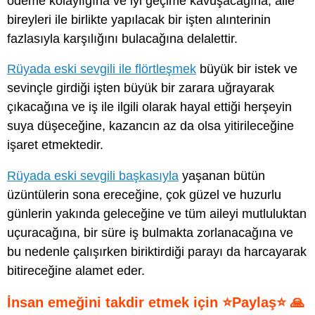
ödeme kolaylığına ve iyi geçime kavuşacağına, aile
bireyleri ile birlikte yapılacak bir işten alınterinin
fazlasıyla karşılığını bulacağına delalettir.
Rüyada eski sevgili ile flörtleşmek
büyük bir istek ve
sevinçle girdiği işten büyük bir zarara uğrayarak
çıkacağına ve iş ile ilgili olarak hayal ettiği herşeyin
suya düşeceğine, kazancın az da olsa yitirileceğine
işaret etmektedir.
Rüyada eski sevgili başkasıyla
yaşanan bütün
üzüntülerin sona ereceğine, çok güzel ve huzurlu
günlerin yakında geleceğine ve tüm aileyi mutluluktan
uçuracağına, bir süre iş bulmakta zorlanacağına ve
bu nedenle çalışırken biriktirdiği parayı da harcayarak
bitireceğine alamet eder.
İnsan emeğini takdir etmek için ⭐Paylaş⭐ 🙏