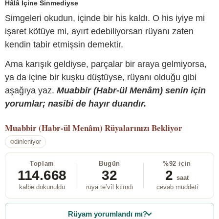
Hâlâ İçine Sinmediyse
Simgeleri okudun, içinde bir his kaldı. O his iyiye mi
işaret kötüye mi, ayırt edebiliyorsan rüyanı zaten
kendin tabir etmişsin demektir.
Ama karışık geldiyse, parçalar bir araya gelmiyorsa,
ya da içine bir kuşku düştüyse, rüyanı olduğu gibi
aşağıya yaz.
Muabbir (Habr-ül Menâm) senin için
yorumlar; nasibi de hayır duandır.
Muabbir (Habr-ül Menâm)
Rüyalarınızı Bekliyor
dinleniyor
Toplam
Bugün
%92 için
114.668
32
2
saat
kalbe dokunuldu
rüya te’vîl kılındı
cevab müddeti
Rüyam yorumlandı mı?