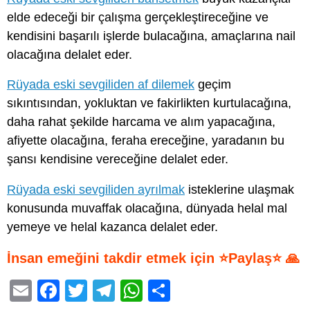
elde edeceği bir çalışma gerçekleştireceğine ve
kendisini başarılı işlerde bulacağına, amaçlarına nail
olacağına delalet eder.
Rüyada eski sevgiliden af dilemek
geçim
sıkıntısından, yokluktan ve fakirlikten kurtulacağına,
daha rahat şekilde harcama ve alım yapacağına,
afiyette olacağına, feraha ereceğine, yaradanın bu
şansı kendisine vereceğine delalet eder.
Rüyada eski sevgiliden ayrılmak
isteklerine ulaşmak
konusunda muvaffak olacağına, dünyada helal mal
yemeye ve helal kazanca delalet eder.
İnsan emeğini takdir etmek için ⭐Paylaş⭐ 🙏
E
F
T
T
W
S