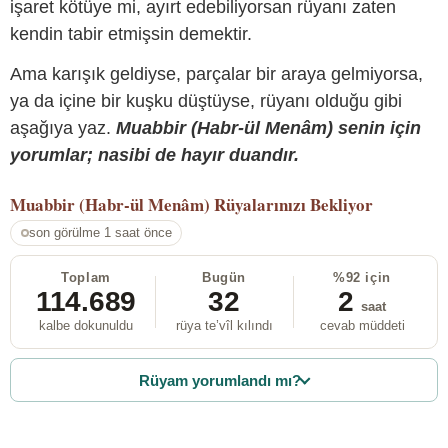
işaret kötüye mi, ayırt edebiliyorsan rüyanı zaten
kendin tabir etmişsin demektir.
Ama karışık geldiyse, parçalar bir araya gelmiyorsa,
ya da içine bir kuşku düştüyse, rüyanı olduğu gibi
aşağıya yaz.
Muabbir (Habr-ül Menâm) senin için
yorumlar; nasibi de hayır duandır.
Muabbir (Habr-ül Menâm)
Rüyalarınızı Bekliyor
son görülme 1 saat önce
Toplam
Bugün
%92 için
114.689
32
2
saat
kalbe dokunuldu
rüya te’vîl kılındı
cevab müddeti
Rüyam yorumlandı mı?