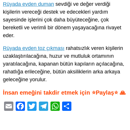
Rüyada evden duman
sevdiği ve değer verdiği
kişilerin vereceği destek ve edecekleri yardım
sayesinde işlerini çok daha büyüteceğine, çok
bereketli ve verimli bir dönem yaşayacağına rivayet
eder.
Rüyada evden toz çıkması
rahatsızlık veren kişilerin
uzaklaştırılacağına, huzur ve mutluluk ortamının
yaratılacağına, kapanan bütün kapıların açılacağına,
rahatlığa erileceğine, bütün aksiliklerin arka arkaya
geleceğine yorulur.
İnsan emeğini takdir etmek için ⭐Paylaş⭐ 🙏
E
F
T
T
W
S
m
a
wi
el
h
h
ail
c
tt
e
at
ar