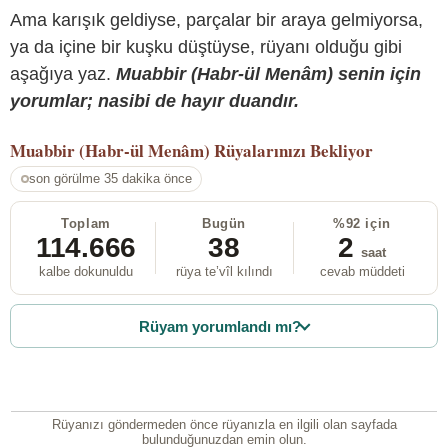
Ama karışık geldiyse, parçalar bir araya gelmiyorsa,
ya da içine bir kuşku düştüyse, rüyanı olduğu gibi
aşağıya yaz.
Muabbir (Habr-ül Menâm) senin için
yorumlar; nasibi de hayır duandır.
Muabbir (Habr-ül Menâm)
Rüyalarınızı Bekliyor
son görülme 35 dakika önce
Toplam
Bugün
%92 için
114.666
38
2
saat
kalbe dokunuldu
rüya te’vîl kılındı
cevab müddeti
Rüyam yorumlandı mı?
Rüyanızı göndermeden önce rüyanızla en ilgili olan sayfada
bulunduğunuzdan emin olun.