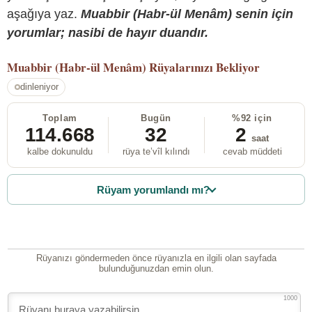
aşağıya yaz.
Muabbir (Habr-ül Menâm) senin için
yorumlar; nasibi de hayır duandır.
Muabbir (Habr-ül Menâm)
Rüyalarınızı Bekliyor
dinleniyor
Toplam
Bugün
%92 için
114.668
32
2
saat
kalbe dokunuldu
rüya te’vîl kılındı
cevab müddeti
Rüyam yorumlandı mı?
Rüyanızı göndermeden önce rüyanızla en ilgili olan sayfada
bulunduğunuzdan emin olun.
1000