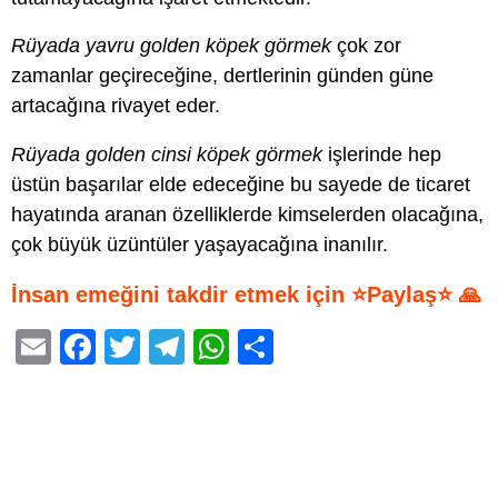
Rüyada yavru golden köpek görmek
çok zor
zamanlar geçireceğine, dertlerinin günden güne
artacağına rivayet eder.
Rüyada golden cinsi köpek görmek
işlerinde hep
üstün başarılar elde edeceğine bu sayede de ticaret
hayatında aranan özelliklerde kimselerden olacağına,
çok büyük üzüntüler yaşayacağına inanılır.
İnsan emeğini takdir etmek için ⭐Paylaş⭐ 🙏
E
F
T
T
W
S
m
a
wi
el
h
h
ail
c
tt
e
at
ar
e
er
gr
s
e
b
a
A