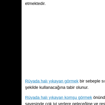
etmektedir.
Rüyada halı yıkayan görmek
bir sebeple sı
şekilde kullanacağına tabir olunur.
Rüyada halı yıkayan komşu görmek
önünde
sayesinde çok iyi yerlere geleceğine ve r