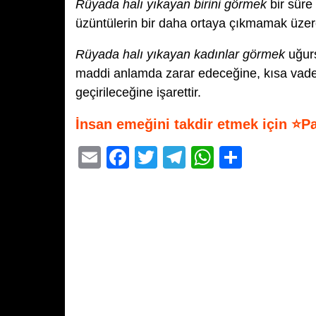
Rüyada halı yıkayan birini görmek
bir süre
üzüntülerin bir daha ortaya çıkmamak üzere
Rüyada halı yıkayan kadınlar görmek
uğurs
maddi anlamda zarar edeceğine, kısa vadede
geçirileceğine işarettir.
İnsan emeğini takdir etmek için ⭐P
E
F
T
T
W
S
m
a
wi
el
h
h
ail
c
tt
e
at
ar
e
er
gr
s
e
b
a
A
o
m
p
o
p
k