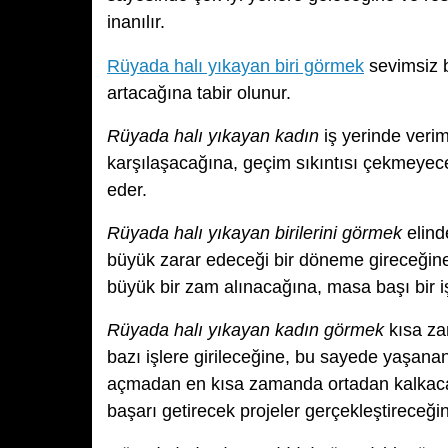
inanılır.
Rüyada halı yıkayan biri görmek
sevimsiz b
artacağına tabir olunur.
Rüyada halı yıkayan kadın
iş yerinde verim
karşılaşacağına, geçim sıkıntısı çekmeyeceğ
eder.
Rüyada halı yıkayan birilerini görmek
elind
büyük zarar edeceği bir döneme gireceğine, s
büyük bir zam alınacağına, masa başı bir iş
Rüyada halı yıkayan kadın görmek
kısa za
bazı işlere girileceğine, bu sayede yaşanan
açmadan en kısa zamanda ortadan kalkacağı
başarı getirecek projeler gerçekleştireceğine