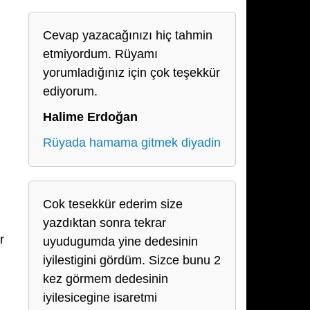
Cevap yazacağınızı hiç tahmin
etmiyordum. Rüyamı
yorumladığınız için çok teşekkür
ediyorum.
Halime Erdoğan
Rüyada hamama gitmek diyadin
Cok tesekkür ederim size
yazdıktan sonra tekrar
r
uyudugumda yine dedesinin
iyilestigini gördüm. Sizce bunu 2
kez görmem dedesinin
iyilesicegine isaretmi