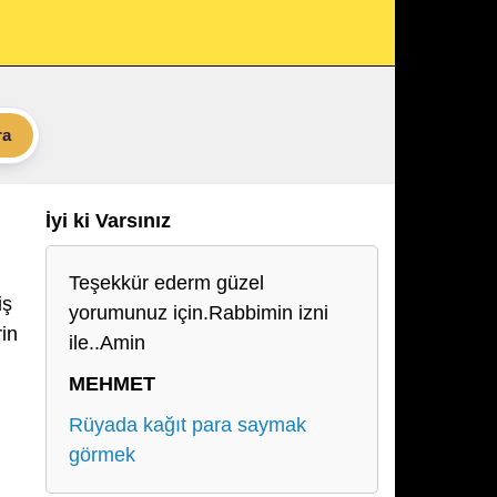
ra
İyi ki Varsınız
Teşekkür ederm güzel
iş
yorumunuz için.Rabbimin izni
rin
ile..Amin
MEHMET
Rüyada kağıt para saymak
görmek