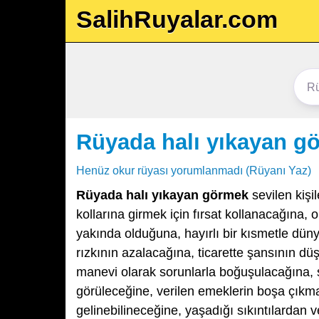
SalihRuyalar.com
Rüyada halı yıkayan g
Henüz okur rüyası yorumlanmadı (Rüyanı Yaz)
Rüyada halı yıkayan görmek
sevilen kişil
kollarına girmek için fırsat kollanacağına, 
yakında olduğuna, hayırlı bir kısmetle düny
rızkının azalacağına, ticarette şansının düş
manevi olarak sorunlarla boğuşulacağına, s
görüleceğine, verilen emeklerin boşa çıkm
gelinebilineceğine, yaşadığı sıkıntılardan