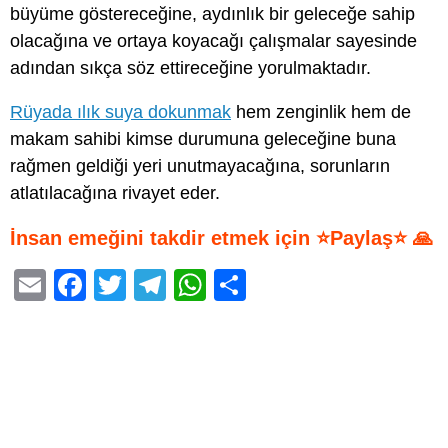
büyüme göstereceğine, aydınlık bir geleceğe sahip
olacağına ve ortaya koyacağı çalışmalar sayesinde
adından sıkça söz ettireceğine yorulmaktadır.
Rüyada ılık suya dokunmak
hem zenginlik hem de
makam sahibi kimse durumuna geleceğine buna
rağmen geldiği yeri unutmayacağına, sorunların
atlatılacağına rivayet eder.
İnsan emeğini takdir etmek için ⭐Paylaş⭐ 🙏
E
F
T
T
W
S
m
a
wi
el
h
h
ail
c
tt
e
at
ar
e
er
gr
s
e
b
a
A
o
m
p