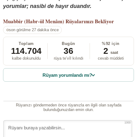
yorumlar; nasibi de hayır duandır.
Muabbir (Habr-ül Menâm)
Rüyalarınızı Bekliyor
son görülme 27 dakika önce
Toplam
Bugün
%92 için
114.704
36
2
saat
kalbe dokunuldu
rüya te’vîl kılındı
cevab müddeti
Rüyam yorumlandı mı?
Rüyanızı göndermeden önce rüyanızla en ilgili olan sayfada
bulunduğunuzdan emin olun.
1000