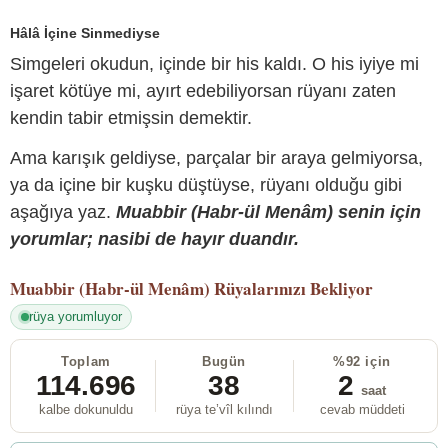
Hâlâ İçine Sinmediyse
Simgeleri okudun, içinde bir his kaldı. O his iyiye mi
işaret kötüye mi, ayırt edebiliyorsan rüyanı zaten
kendin tabir etmişsin demektir.
Ama karışık geldiyse, parçalar bir araya gelmiyorsa,
ya da içine bir kuşku düştüyse, rüyanı olduğu gibi
aşağıya yaz.
Muabbir (Habr-ül Menâm) senin için
yorumlar; nasibi de hayır duandır.
Muabbir (Habr-ül Menâm)
Rüyalarınızı Bekliyor
rüya yorumluyor
Toplam
Bugün
%92 için
114.696
38
2
saat
kalbe dokunuldu
rüya te’vîl kılındı
cevab müddeti