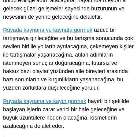
bulup evliliğe adım atacağına, hayatında meydana
gelecek güzel gelişmeler sayesinde huzurunun ve
neşesinin de yerine geleceğine delalettir.
Rüyada kaynana ve kaynata görmek
üzücü bir
tartışmaya girileceğine ve bu tartışma sonucunda çok
sevilen biri ile yolların ayrılacağına, çekemeyen kişiler
ile tartışmalar yaşanacağına, atılan adımların
istenmeyen sonuçlar doğuracağına, tutarsız ve
haksız bazı olaylar yüzünden aile bireyleri arasında
bazı sorunların ve kırgınlıkların yaşanacağına, bu
yüzden zorluklara düşüleceğine yorulur.
Rüyada kaynana ve kayın görmek
hayırlı bir şekilde
başlayan işlerin zarar verici bir hale geleceğine ve
büyük üzüntülere neden olacağına, kısmetlerin
azalacağına delalet eder.