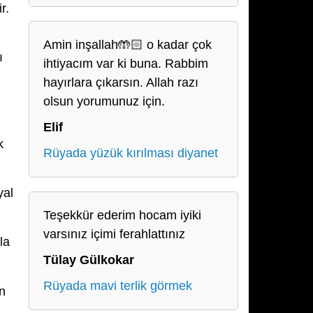
r.
Amin inşallah🤲🏻 o kadar çok
ı
ihtiyacım var ki buna. Rabbim
hayırlara çıkarsın. Allah razı
olsun yorumunuz için.
Elif
k
Rüyada yüzük kırılması diyanet
yal
Teşekkür ederim hocam iyiki
varsınız içimi ferahlattınız
la
Tülay Gülkokar
Rüyada mavi terlik görmek
en