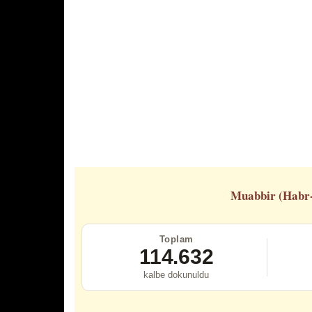
Muabbir (Habr
Toplam
114.632
kalbe dokunuldu