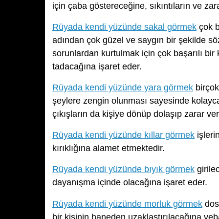
için çaba göstereceğine, sıkıntıların ve zar
Rüyada kendi yüzünde sakal görmek
çok b
adından çok güzel ve saygın bir şekilde sö
sorunlardan kurtulmak için çok başarılı bir
tadacağına işaret eder.
Rüyada kendi yüzünde yara görmek
birçok
şeylere zengin olunması sayesinde kolayca 
çıkışların da kişiye dönüp dolaşıp zarar ver
Rüyada kendi yüzünde kıllar görmek
işleri
kırıklığına alamet etmektedir.
Rüyada kendi yüzünde bıyık görmek
girile
dayanışma içinde olacağına işaret eder.
Rüyada kendi yüzünde morluk görmek
dost
bir kişinin haneden uzaklaştırılacağına ve