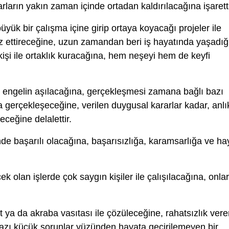
arların yakın zaman içinde ortadan kaldırılacağına işaretti
üyük bir çalışma içine girip ortaya koyacağı projeler ile
z ettireceğine, uzun zamandan beri iş hayatında yaşadığ
 kişi ile ortaklık kuracağına, hem neşeyi hem de keyfi
 engelin aşılacağına, gerçekleşmesi zamana bağlı bazı
gerçekleşeceğine, verilen duygusal kararlar kadar, anlı
eceğine delalettir.
nde başarılı olacağına, başarısızlığa, karamsarlığa ve ha
cek olan işlerde çok saygın kişiler ile çalışılacağına, onlar
 ya da akraba vasıtası ile çözüleceğine, rahatsızlık ver
bazı küçük sorunlar yüzünden hayata geçirilemeyen bir