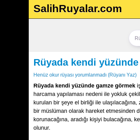
SalihRuyalar.com
Rüyada kendi yüzünd
Henüz okur rüyası yorumlanmadı (Rüyanı Yaz)
Rüyada kendi yüzünde gamze görmek
i
harcama yapılaması nedeni ile yokluk çekil
kurulan bir şeye el birliği ile ulaşılacağı
bir müslüman olarak hareket etmesinden do
korunacağına, aradığı kişiyi bulacağına, 
olunur.