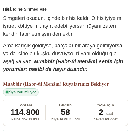
Hâlâ İçine Sinmediyse
Simgeleri okudun, içinde bir his kaldı. O his iyiye mi
işaret kötüye mi, ayırt edebiliyorsan rüyanı zaten
kendin tabir etmişsin demektir.
Ama karışık geldiyse, parçalar bir araya gelmiyorsa,
ya da içine bir kuşku düştüyse, rüyanı olduğu gibi
aşağıya yaz.
Muabbir (Habr-ül Menâm) senin için
yorumlar; nasibi de hayır duandır.
Muabbir (Habr-ül Menâm)
Rüyalarınızı Bekliyor
rüya yorumluyor
Toplam
Bugün
%94 için
114.800
58
2
saat
kalbe dokunuldu
rüya te’vîl kılındı
cevab müddeti