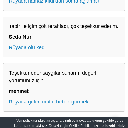
Rüyada namaz kıldıktan sonra ağlamak
Tabir ile içim çok ferahladı, çok teşekkür ederim.
Seda Nur
Rüyada olu kedi
Teşekkür eder saygılar sunarım değerli
yorumunuz için.
mehmet
Rüyada gülen mutlu bebek görmek
Veri politikasındaki amaçlarla sınırlı ve mevzuata uygun şekilde çerez
konumlandırmaktayız. Detaylar için Gizlilik Politikamızı inceleyebilirsiniz.
Salih Rüyalar: Rüyaların Derin Manası
Gizlilik Politikası