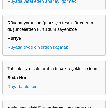
Rüyada vefat eden ananeyi görmek
Rüyamı yorumladığımız için teşekkür ederim
düşüncelerden kurtuldum sayenizde
Huriye
Rüyada evde cinlerden kaçmak
Tabir ile içim çok ferahladı, çok teşekkür ederim.
Seda Nur
Rüyada olu kedi
Amin inşallah🤲🏻 o kadar çok ihtiyacım var ki