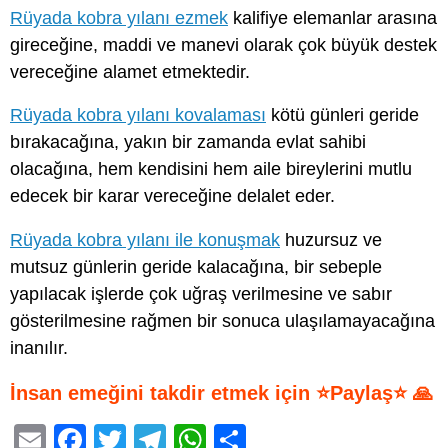
Rüyada kobra yılanı ezmek
kalifiye elemanlar arasına
gireceğine, maddi ve manevi olarak çok büyük destek
vereceğine alamet etmektedir.
Rüyada kobra yılanı kovalaması
kötü günleri geride
bırakacağına, yakın bir zamanda evlat sahibi
olacağına, hem kendisini hem aile bireylerini mutlu
edecek bir karar vereceğine delalet eder.
Rüyada kobra yılanı ile konuşmak
huzursuz ve
mutsuz günlerin geride kalacağına, bir sebeple
yapılacak işlerde çok uğraş verilmesine ve sabır
gösterilmesine rağmen bir sonuca ulaşılamayacağına
inanılır.
İnsan emeğini takdir etmek için ⭐Paylaş⭐ 🙏
E
F
T
T
W
S