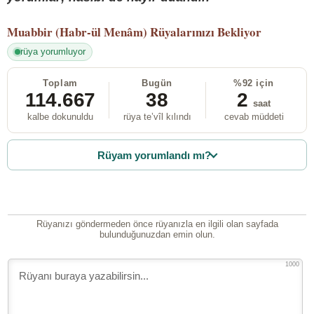
Muabbir (Habr-ül Menâm)
Rüyalarınızı Bekliyor
rüya yorumluyor
Toplam
Bugün
%92 için
114.667
38
2
saat
kalbe dokunuldu
rüya te’vîl kılındı
cevab müddeti
Rüyam yorumlandı mı?
Rüyanızı göndermeden önce rüyanızla en ilgili olan sayfada
bulunduğunuzdan emin olun.
1000