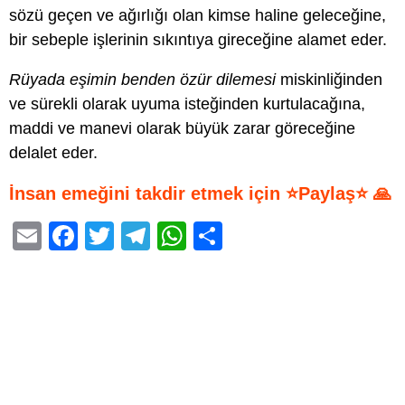
sözü geçen ve ağırlığı olan kimse haline geleceğine,
bir sebeple işlerinin sıkıntıya gireceğine alamet eder.
Rüyada eşimin benden özür dilemesi
miskinliğinden
ve sürekli olarak uyuma isteğinden kurtulacağına,
maddi ve manevi olarak büyük zarar göreceğine
delalet eder.
İnsan emeğini takdir etmek için ⭐Paylaş⭐ 🙏
E
F
T
T
W
S
m
a
wi
el
h
h
ail
c
tt
e
at
ar
e
er
gr
s
e
b
a
A
o
m
p