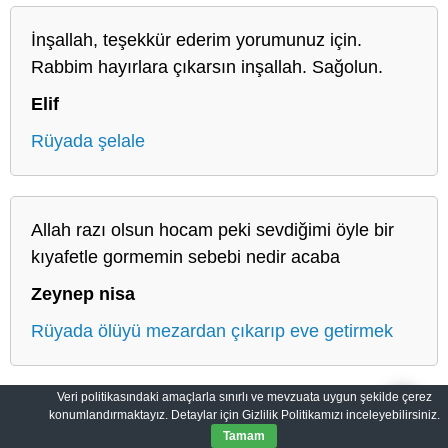
İnşallah, teşekkür ederim yorumunuz için.
Rabbim hayırlara çıkarsın inşallah. Sağolun.
Elif
Rüyada şelale
Allah razı olsun hocam peki sevdiğimi öyle bir
kıyafetle gormemin sebebi nedir acaba
Zeynep nisa
Rüyada ölüyü mezardan çıkarıp eve getirmek
Veri politikasındaki amaçlarla sınırlı ve mevzuata uygun şekilde çerez
konumlandırmaktayız. Detaylar için Gizlilik Politikamızı inceleyebilirsiniz.
Salih Rüyalar: Rüyaların Derin Manası
Gizlilik Politikası
Tamam
© 2012-2026
SalihRuyalar.com
|
Tüm Hakları Saklıdır.