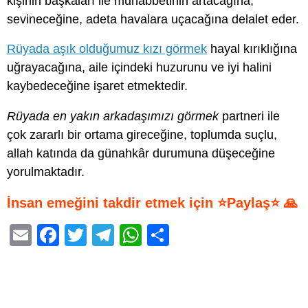
kişinin başkaları ile muhabbetinin artacağına,
sevineceğine, adeta havalara uçacağına delalet eder.
Rüyada aşık olduğumuz kızı görmek
hayal kırıklığına
uğrayacağına, aile içindeki huzurunu ve iyi halini
kaybedeceğine işaret etmektedir.
Rüyada en yakın arkadaşımızı görmek
partneri ile
çok zararlı bir ortama gireceğine, toplumda suçlu,
allah katında da günahkâr durumuna düşeceğine
yorulmaktadır.
İnsan emeğini takdir etmek için ⭐Paylaş⭐ 🙏
E
F
T
T
W
S
m
a
wi
el
h
h
ail
c
tt
e
at
ar
e
er
gr
s
e