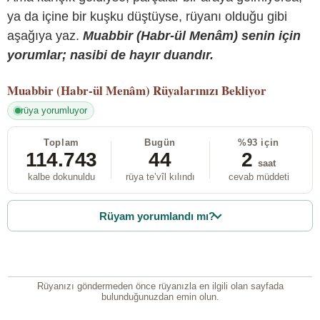
ya da içine bir kuşku düştüyse, rüyanı olduğu gibi
aşağıya yaz.
Muabbir (Habr-ül Menâm) senin için
yorumlar; nasibi de hayır duandır.
Muabbir (Habr-ül Menâm)
Rüyalarınızı Bekliyor
rüya yorumluyor
Toplam
Bugün
%93 için
114.743
44
2
saat
kalbe dokunuldu
rüya te’vîl kılındı
cevab müddeti
Rüyam yorumlandı mı?
Rüyanızı göndermeden önce rüyanızla en ilgili olan sayfada
bulunduğunuzdan emin olun.