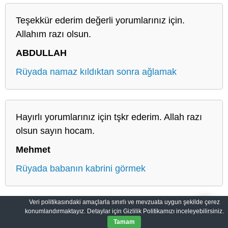
Teşekkür ederim değerli yorumlarınız için.
Allahım razı olsun.
ABDULLAH
Rüyada namaz kıldıktan sonra ağlamak
Hayırlı yorumlarınız için tşkr ederim. Allah razı
olsun sayın hocam.
Mehmet
Rüyada babanın kabrini görmek
Veri politikasındaki amaçlarla sınırlı ve mevzuata uygun şekilde çerez
konumlandırmaktayız. Detaylar için Gizlilik Politikamızı inceleyebilirsiniz.
Salih Rüyalar: Rüyaların Derin Manası
Gizlilik Politikası
Tamam
© 2012-2026
SalihRuyalar.com
|
Tüm Hakları Saklıdır.