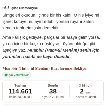
Hâlâ İçine Sinmediyse
Simgeleri okudun, içinde bir his kaldı. O his iyiye mi
işaret kötüye mi, ayırt edebiliyorsan rüyanı zaten
kendin tabir etmişsin demektir.
Ama karışık geldiyse, parçalar bir araya gelmiyorsa,
ya da içine bir kuşku düştüyse, rüyanı olduğu gibi
aşağıya yaz.
Muabbir (Habr-ül Menâm) senin için
yorumlar; nasibi de hayır duandır.
Muabbir (Habr-ül Menâm)
Rüyalarınızı Bekliyor
rüya yorumluyor
Toplam
Bugün
%92 için
114.661
38
2
saat
kalbe dokunuldu
rüya te’vîl kılındı
cevab müddeti