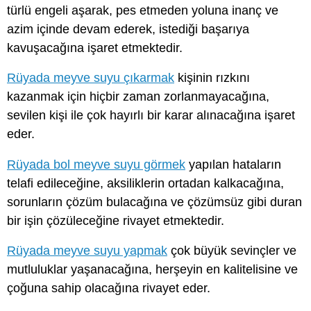
türlü engeli aşarak, pes etmeden yoluna inanç ve
azim içinde devam ederek, istediği başarıya
kavuşacağına işaret etmektedir.
Rüyada meyve suyu çıkarmak
kişinin rızkını
kazanmak için hiçbir zaman zorlanmayacağına,
sevilen kişi ile çok hayırlı bir karar alınacağına işaret
eder.
Rüyada bol meyve suyu görmek
yapılan hataların
telafi edileceğine, aksiliklerin ortadan kalkacağına,
sorunların çözüm bulacağına ve çözümsüz gibi duran
bir işin çözüleceğine rivayet etmektedir.
Rüyada meyve suyu yapmak
çok büyük sevinçler ve
mutluluklar yaşanacağına, herşeyin en kalitelisine ve
çoğuna sahip olacağına rivayet eder.