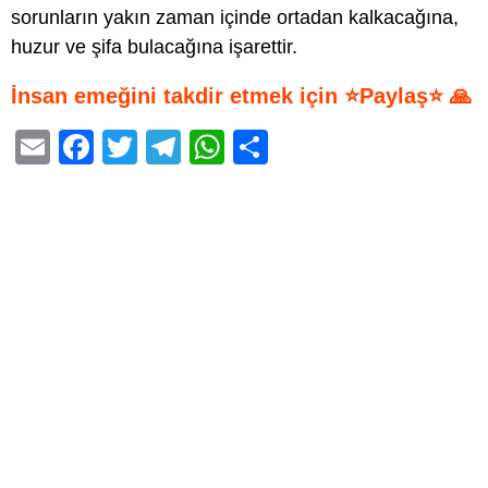
sorunların yakın zaman içinde ortadan kalkacağına,
huzur ve şifa bulacağına işarettir.
İnsan emeğini takdir etmek için ⭐Paylaş⭐ 🙏
E
F
T
T
W
S
m
a
wi
el
h
h
ail
c
tt
e
at
ar
e
er
gr
s
e
b
a
A
o
m
p
o
p
k