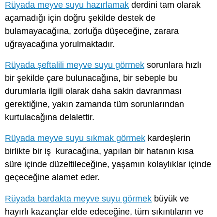
Rüyada meyve suyu hazırlamak
derdini tam olarak
açamadığı için doğru şekilde destek de
bulamayacağına, zorluğa düşeceğine, zarara
uğrayacağına yorulmaktadır.
Rüyada şeftalili meyve suyu görmek
sorunlara hızlı
bir şekilde çare bulunacağına, bir sebeple bu
durumlarla ilgili olarak daha sakin davranması
gerektiğine, yakın zamanda tüm sorunlarından
kurtulacağına delalettir.
Rüyada meyve suyu sıkmak görmek
kardeşlerin
birlikte bir iş kuracağına, yapılan bir hatanın kısa
süre içinde düzeltileceğine, yaşamın kolaylıklar içinde
geçeceğine alamet eder.
Rüyada bardakta meyve suyu görmek
büyük ve
hayırlı kazançlar elde edeceğine, tüm sıkıntıların ve