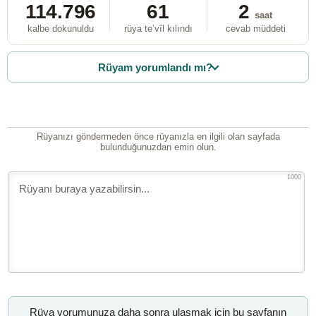
114.796
61
2
saat
kalbe dokunuldu
rüya te’vîl kılındı
cevab müddeti
Rüyam yorumlandı mı?
Rüyanızı göndermeden önce rüyanızla en ilgili olan sayfada
bulunduğunuzdan emin olun.
1000
Rüya yorumunuza daha sonra ulaşmak için bu sayfanın