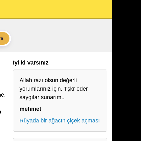
ra
İyi ki Varsınız
Allah razı olsun değerli
yorumlarınız için. Tşkr eder
ne,
saygılar sunarım..
mehmet
a
a
Rüyada bir ağacın çiçek açması