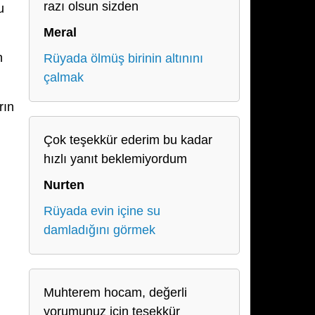
razı olsun sizden
u
Meral
n
Rüyada ölmüş birinin altınını
çalmak
rın
Çok teşekkür ederim bu kadar
hızlı yanıt beklemiyordum
Nurten
Rüyada evin içine su
damladığını görmek
Muhterem hocam, değerli
yorumunuz için teşekkür