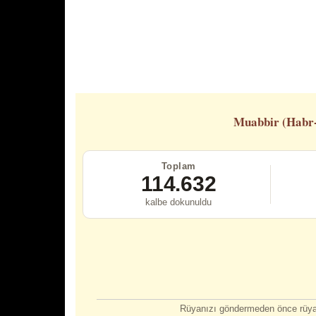
Muabbir (Habr
Toplam
114.632
kalbe dokunuldu
Rüyanızı göndermeden önce rüyan