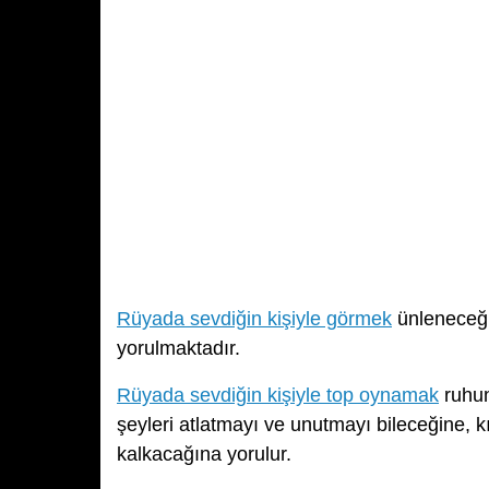
Rüyada sevdiğin kişiyle görmek
ünleneceği
yorulmaktadır.
Rüyada sevdiğin kişiyle top oynamak
ruhun
şeyleri atlatmayı ve unutmayı bileceğine, 
kalkacağına yorulur.