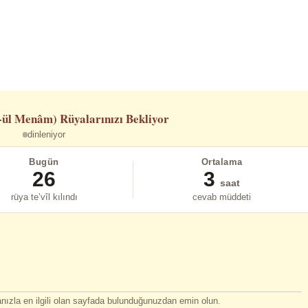
-ül Menâm)
Rüyalarınızı Bekliyor
dinleniyor
Bugün
Ortalama
26
3
saat
rüya te’vîl kılındı
cevab müddeti
ızla en ilgili olan sayfada bulunduğunuzdan emin olun.