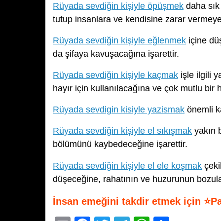
Rüyada sevdiğin kişiyle öpüşmek
daha sık 
tutup insanlara ve kendisine zarar vermey
Rüyada sevdiğin kişiyle eğlenmek
içine dü
da şifaya kavuşacağına işarettir.
Rüyada sevdiğin kişiyle kaçmak
işle ilgili
hayır için kullanılacağına ve çok mutlu bir 
Rüyada sevdigin kisiyle yazismak
önemli ka
Rüyada sevdiğin kişiyle el sıkışmak
yakın b
bölümünü kaybedeceğine işarettir.
Rüyada sevdiğin kişiyle el ele koşmak
çeki
düşeceğine, rahatının ve huzurunun bozula
İnsan emeğini takdir etmek için ⭐P