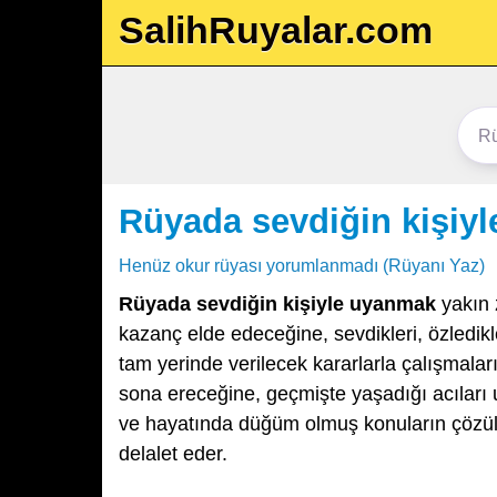
SalihRuyalar.com
Rüyada sevdiğin kişiy
Henüz okur rüyası yorumlanmadı (Rüyanı Yaz)
Rüyada sevdiğin kişiyle uyanmak
yakın 
kazanç elde edeceğine, sevdikleri, özledikl
tam yerinde verilecek kararlarla çalışmalar
sona ereceğine, geçmişte yaşadığı acıları 
ve hayatında düğüm olmuş konuların çözüle
delalet eder.