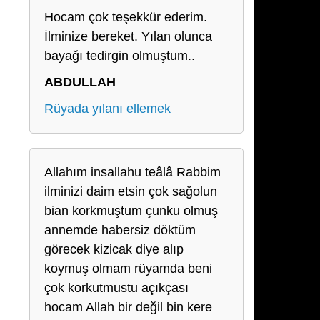
Hocam çok teşekkür ederim.
İlminize bereket. Yılan olunca
bayağı tedirgin olmuştum..
ABDULLAH
Rüyada yılanı ellemek
Allahım insallahu teâlâ Rabbim
ilminizi daim etsin çok sağolun
bian korkmuştum çunku olmuş
annemde habersiz döktüm
görecek kizicak diye alıp
koymuş olmam rüyamda beni
çok korkutmustu açıkçası
hocam Allah bir değil bin kere