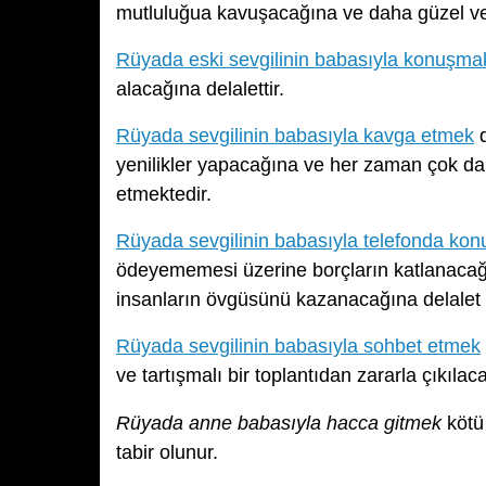
mutluluğua kavuşacağına ve daha güzel ve 
Rüyada eski sevgilinin babasıyla konuşma
alacağına delalettir.
Rüyada sevgilinin babasıyla kavga etmek
d
yenilikler yapacağına ve her zaman çok dah
etmektedir.
Rüyada sevgilinin babasıyla telefonda ko
ödeyememesi üzerine borçların katlanacağın
insanların övgüsünü kazanacağına delalet 
Rüyada sevgilinin babasıyla sohbet etmek
ve tartışmalı bir toplantıdan zararla çıkılac
Rüyada anne babasıyla hacca gitmek
kötü 
tabir olunur.