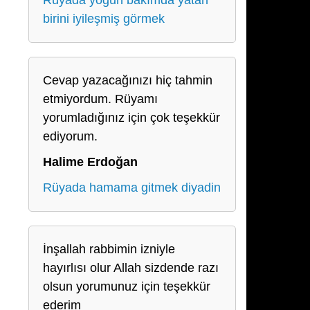
Rüyada yoğun bakımda yatan
birini iyileşmiş görmek
Cevap yazacağınızı hiç tahmin
etmiyordum. Rüyamı
yorumladığınız için çok teşekkür
ediyorum.
Halime Erdoğan
Rüyada hamama gitmek diyadin
İnşallah rabbimin izniyle
hayırlısı olur Allah sizdende razı
olsun yorumunuz için teşekkür
ederim