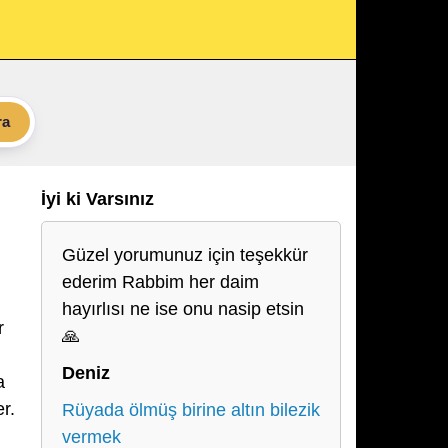
ra
İyi ki Varsınız
Güzel yorumunuz için teşekkür
ederim Rabbim her daim
hayırlısı ne ise onu nasip etsin
r
🙏
Deniz
a
r.
Rüyada ölmüş birine altın bilezik
vermek