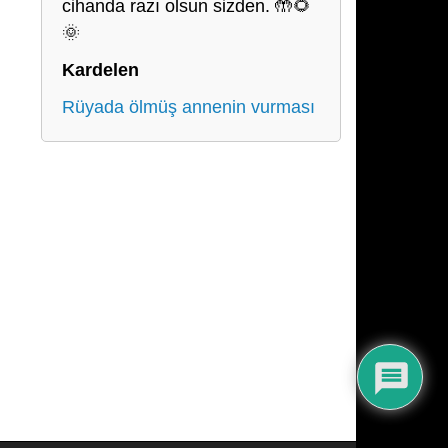
cihanda razı olsun sizden. 🤲🌻
🌞
Kardelen
Rüyada ölmüş annenin vurması