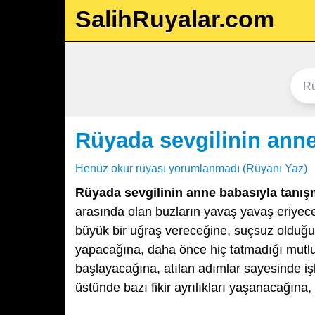
SalihRuyalar.com
Rüyada sevgilinin ann
Henüz okur rüyası yorumlanmadı (Rüyanı Yaz)
Rüyada sevgilinin anne babasıyla tanı
arasında olan buzların yavaş yavaş eriyeceğ
büyük bir uğraş vereceğine, suçsuz olduğunu
yapacağına, daha önce hiç tatmadığı mutlu
başlayacağına, atılan adımlar sayesinde iş
üstünde bazı fikir ayrılıkları yaşanacağına, 