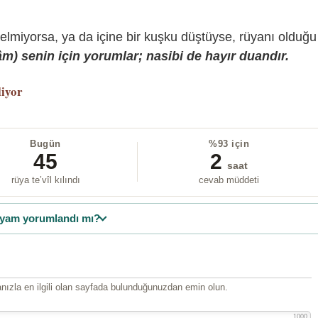
gelmiyorsa, ya da içine bir kuşku düştüyse, rüyanı olduğu
) senin için yorumlar; nasibi de hayır duandır.
liyor
Bugün
%93 için
45
2
saat
rüya te’vîl kılındı
cevab müddeti
yam yorumlandı mı?
ızla en ilgili olan sayfada bulunduğunuzdan emin olun.
1000