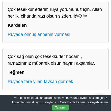
Çok teşekkür ederim rüya yorumunuz için. Allah
her iki cihanda razı olsun sizden. 🤲🌻🌞
Kardelen
Rüyada ölmüş annenin vurması
Çok sağ olun çok teşekkürler hocam ,
ramazınınız mübarek olsun hayırlı akşamlar.
Teğmen
Rüyada fare yılan tavşan görmek
Veri politikasındaki amaçlarla sınırlı ve mevzuata uygun şekilde çerez
konumlandırmaktayız. Detaylar için Gizlilik Politikamızı inceleyebilirsiniz.
Salih Rüyalar: Rüyaların Derin Manası
Gizlilik Politikası
Tamam
© 2012-2026
SalihRuyalar.com
|
Tüm Hakları Saklıdır.