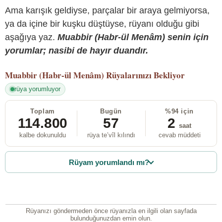
Ama karışık geldiyse, parçalar bir araya gelmiyorsa,
ya da içine bir kuşku düştüyse, rüyanı olduğu gibi
aşağıya yaz.
Muabbir (Habr-ül Menâm) senin için
yorumlar; nasibi de hayır duandır.
Muabbir (Habr-ül Menâm)
Rüyalarınızı Bekliyor
rüya yorumluyor
Toplam
Bugün
%94 için
114.800
57
2
saat
kalbe dokunuldu
rüya te’vîl kılındı
cevab müddeti
Rüyam yorumlandı mı?
Rüyanızı göndermeden önce rüyanızla en ilgili olan sayfada
bulunduğunuzdan emin olun.