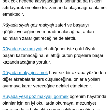
pek çok nedene kavuşacağına, sonunda da riskleri
sıfırlayarak emeline tez zamanda ulaşacağına alamet
etmektedir.
Rüyada siyah göz makyajı
zaferi ve başarıyı
göğüsleyeceğine ve muradını alacağına, atılan
adımların zarar getireceğine delalettir.
Rüyada göz makyajı
el attığı her işte çok büyük
başarı kazanacağına, el attığı bütün projelere başarı
kazandıracağına yorulur.
Rüyada makyajı silmek
hayırsız bir akraba yüzünden
diğer akrabalarla ters düşüleceğine, onlarla yolları
ayırmaya karar vereceğine delalet etmektedir.
Rüyada yeşil göz makyajı görmek
öğrenim hayatında
olanlar için en iyi okullarda okumaya, mezuniyet
sonrasında iş bulmakta sorun çekilmeyeceğine, iş