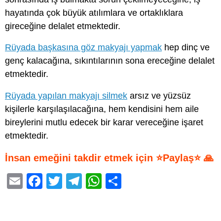
hayatında çok büyük atılımlara ve ortaklıklara
gireceğine delalet etmektedir.
Rüyada başkasına göz makyajı yapmak
hep dinç ve
genç kalacağına, sıkıntılarının sona ereceğine delalet
etmektedir.
Rüyada yapılan makyajı silmek
arsız ve yüzsüz
kişilerle karşılaşılacağına, hem kendisini hem aile
bireylerini mutlu edecek bir karar vereceğine işaret
etmektedir.
İnsan emeğini takdir etmek için ⭐Paylaş⭐ 🙏
E
F
T
T
W
S
m
a
wi
el
h
h
ail
c
tt
e
at
ar