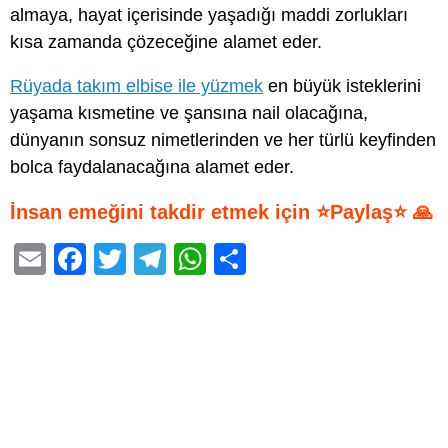
almaya, hayat içerisinde yaşadığı maddi zorlukları
kısa zamanda çözeceğine alamet eder.
Rüyada takım elbise ile yüzmek
en büyük isteklerini
yaşama kısmetine ve şansına nail olacağına,
dünyanın sonsuz nimetlerinden ve her türlü keyfinden
bolca faydalanacağına alamet eder.
İnsan emeğini takdir etmek için ⭐Paylaş⭐ 🙏
E
F
T
T
W
S
m
a
wi
el
h
h
ail
c
tt
e
at
ar
e
er
gr
s
e
b
a
A
o
m
p