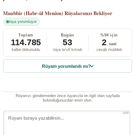
Muabbir (Habr-ül Menâm)
Rüyalarınızı Bekliyor
rüya yorumluyor
Toplam
Bugün
%94 için
114.785
53
2
saat
kalbe dokunuldu
rüya te’vîl kılındı
cevab müddeti
Rüyam yorumlandı mı?
Rüyanızı göndermeden önce rüyanızla en ilgili olan sayfada
bulunduğunuzdan emin olun.
1000